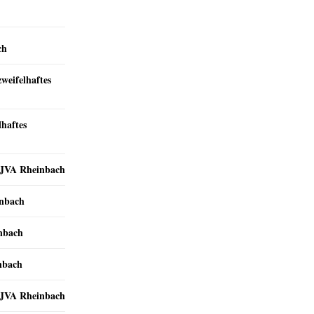
ch
zweifelhaftes
lhaftes
r JVA Rheinbach
inbach
inbach
nbach
r JVA Rheinbach