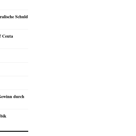
ralische Schuld
f Ceuta
Gewinn durch
mbik