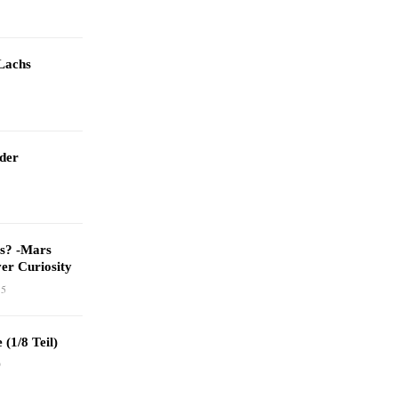
Lachs
 der
as? -Mars
er Curiosity
15
 (1/8 Teil)
9