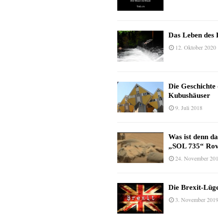
Das Leben des 
12. Oktober 2020
Die Geschichte
Kubushäuser
9. Juli 2018
Was ist denn d
„SOL 735“ Rov
24. November 20
Die Brexit-Lüge
3. November 201