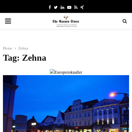
Facebook
Twitter
Linkedin
Youtube
Rss
Xing
PRIMARY
MENU
Home
Zehna
Tag: Zehna