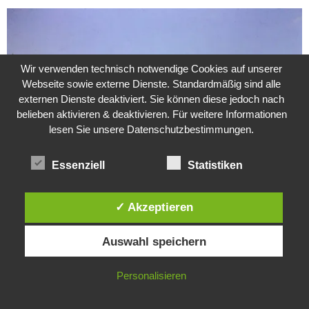
Wir verwenden technisch notwendige Cookies auf unserer
Webseite sowie externe Dienste. Standardmäßig sind alle
externen Dienste deaktiviert. Sie können diese jedoch nach
belieben aktivieren & deaktivieren. Für weitere Informationen
lesen Sie unsere Datenschutzbestimmungen.
Essenziell
Statistiken
✓ Akzeptieren
Weitere Suche nach der Identität der Isdal-Frau –
Jugoslavijo, dobar dan
Diese Website verwendet Cookies. Durch die weitere Nutzung dieser
24. Juli 2020
0
Auswahl speichern
Website stimmst du der Verwendung von Cookies zu.
Hartz 4 – Der Staat im Staat
IN ORDNUNG
Personalisieren
20. Juni 2017