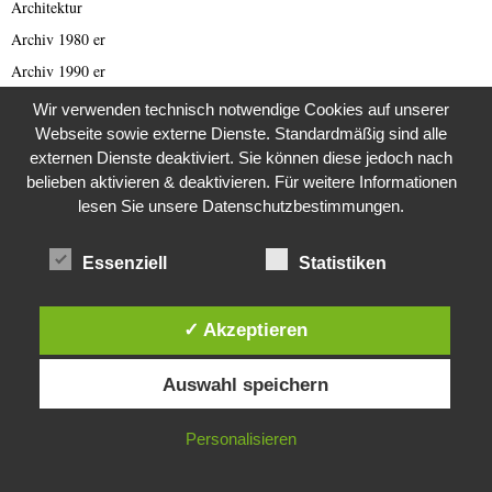
Architektur
Archiv 1980 er
Archiv 1990 er
Artículo en lengua española
Wir verwenden technisch notwendige Cookies auf unserer
Webseite sowie externe Dienste. Standardmäßig sind alle
Asien
externen Dienste deaktiviert. Sie können diese jedoch nach
Australien
belieben aktivieren & deaktivieren. Für weitere Informationen
Automobil
lesen Sie unsere Datenschutzbestimmungen.
Bild des Tages
Blogs
Essenziell
Statistiken
Breaking News
Brexit
✓ Akzeptieren
Bücher
Diese Website verwendet Cookies. Durch die weitere Nutzung dieser
Auswahl speichern
Website stimmst du der Verwendung von Cookies zu.
Bundestagswahl 2021
Business
IN ORDNUNG
Personalisieren
Business & Wirtschaft
Catastrophe Scam