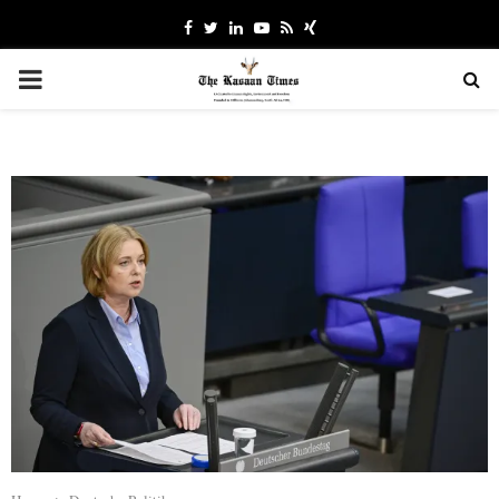
Facebook
Twitter
Linkedin
Youtube
Rss
Xing
PRIMARY
MENU