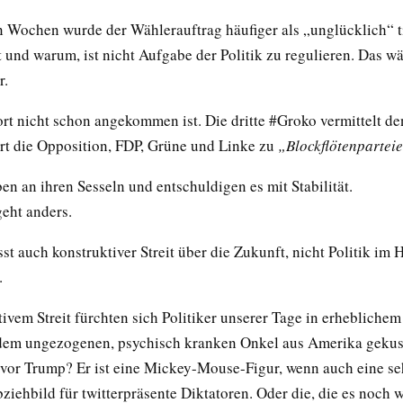
en Wochen wurde der Wählerauftrag häufiger als „unglücklich“ ti
 und warum, ist nicht Aufgabe der Politik zu regulieren. Das w
r.
t nicht schon angekommen ist. Die dritte #Groko vermittelt d
rt die Opposition, FDP, Grüne und Linke zu
„Blockflötenpartei
ben an ihren Sesseln und entschuldigen es mit Stabilität.
eht anders.
isst auch konstruktiver Streit über die Zukunft, nicht Politik im
.
ivem Streit fürchten sich Politiker unserer Tage in erhebliche
dem ungezogenen, psychisch kranken Onkel aus Amerika gekus
h vor Trump? Er ist eine Mickey-Mouse-Figur, wenn auch eine se
ziehbild für twitterpräsente Diktatoren. Oder die, die es noch 