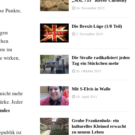
„SOL 735“ Rover Curiosity
24. November 2015
se Punkte,
Die Brexit-Lüge (1/8 Teil)
igen
3. November 2019
chen
ute im
te wirken,
Die Straße radikalisiert jeden
Tag ein Stückchen mehr
26. Oktober 2015
Mit S-Elvis in Walle
 nicht mehr
18. April 2011
ärke. Jeder
endes
Grube Frankenholz- ein
kulturelles Kleinod erwacht
epublik
ist
zu neuem Leben