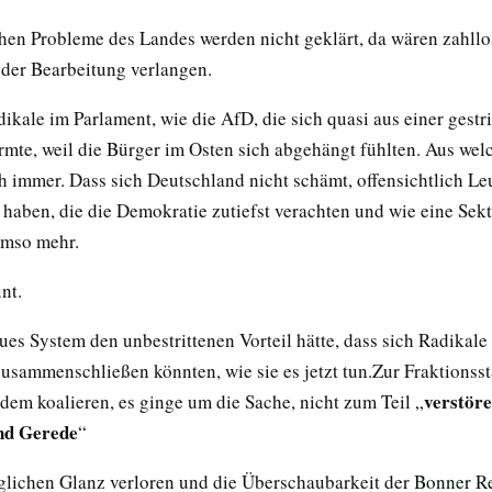
chen Probleme des Landes werden nicht geklärt, da wären zahllo
 der Bearbeitung verlangen.
ikale im Parlament, wie die AfD, die sich quasi aus einer gestr
mte, weil die Bürger im Osten sich abgehängt fühlten. Aus wel
 immer. Dass sich Deutschland nicht schämt, offensichtlich Le
 haben, die die Demokratie zutiefst verachten und wie eine Sek
umso mehr.
nt.
ues System den unbestrittenen Vorteil hätte, dass sich Radikale
zusammenschließen könnten, wie sie es jetzt tun.Zur Fraktionsst
verstör
dem koalieren, es ginge um die Sache, nicht zum Teil „
nd Gerede
“
jeglichen Glanz verloren und die Überschaubarkeit der
Bonner R