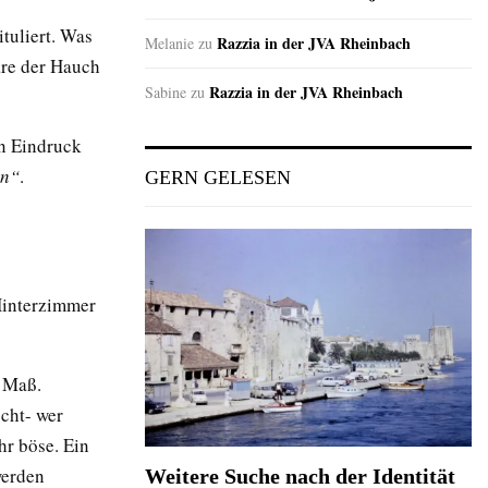
tuliert. Was
Razzia in der JVA Rheinbach
Melanie
zu
äre der Hauch
Razzia in der JVA Rheinbach
Sabine
zu
en Eindruck
en“
.
GERN GELESEN
 Hinterzimmer
m Maß.
cht- wer
hr böse. Ein
werden
Weitere Suche nach der Identität