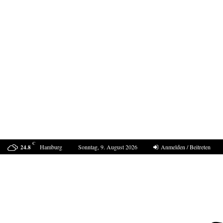
C
Hamburg
Sonntag, 9. August 2026
Anmelden / Beitreten
24.8
Sucht Putin den Casus belli mit Deutschland?