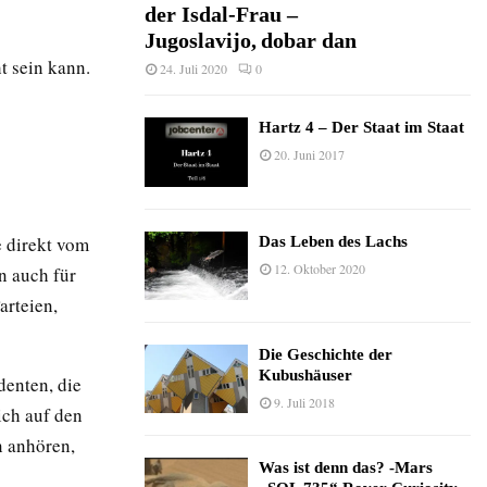
der Isdal-Frau –
Jugoslavijo, dobar dan
t sein kann.
24. Juli 2020
0
Hartz 4 – Der Staat im Staat
20. Juni 2017
 direkt vom
Das Leben des Lachs
12. Oktober 2020
n auch für
arteien,
Die Geschichte der
Kubushäuser
denten, die
9. Juli 2018
ich auf den
n anhören,
Was ist denn das? -Mars