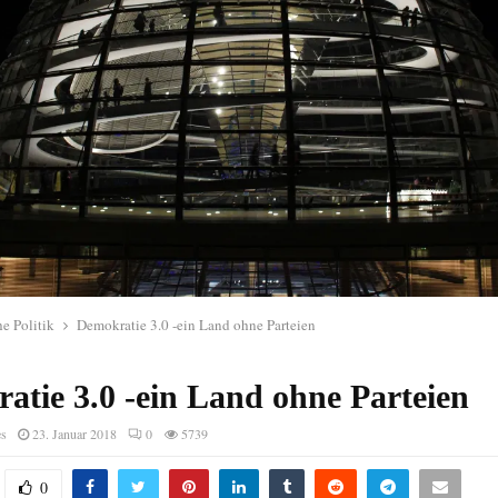
e Politik
Demokratie 3.0 -ein Land ohne Parteien
atie 3.0 -ein Land ohne Parteien
es
23. Januar 2018
0
5739
0