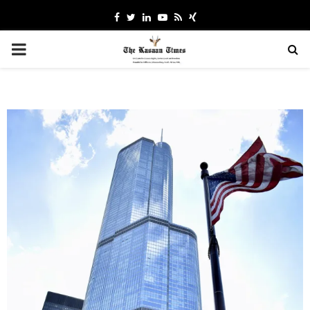
Facebook
Twitter
Linkedin
Youtube
Rss
Xing
PRIMARY
MENU