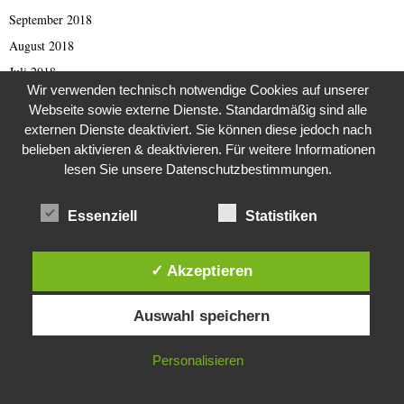
September 2018
August 2018
Juli 2018
Wir verwenden technisch notwendige Cookies auf unserer
Juni 2018
Webseite sowie externe Dienste. Standardmäßig sind alle
Mai 2018
externen Dienste deaktiviert. Sie können diese jedoch nach
belieben aktivieren & deaktivieren. Für weitere Informationen
April 2018
lesen Sie unsere Datenschutzbestimmungen.
März 2018
Februar 2018
Essenziell
Statistiken
Januar 2018
Dezember 2017
✓ Akzeptieren
November 2017
Diese Website verwendet Cookies. Durch die weitere Nutzung dieser
Oktober 2017
Auswahl speichern
Website stimmst du der Verwendung von Cookies zu.
September 2017
IN ORDNUNG
August 2017
Personalisieren
Juli 2017