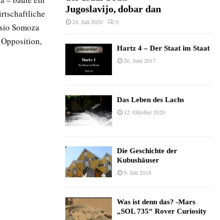
Jugoslavijo, dobar dan
rtschaftliche
24. Juli 2020
0
asio Somoza
 Opposition,
Hartz 4 – Der Staat im Staat
20. Juni 2017
Das Leben des Lachs
12. Oktober 2020
Die Geschichte der
Kubushäuser
9. Juli 2018
Was ist denn das? -Mars
„SOL 735“ Rover Curiosity