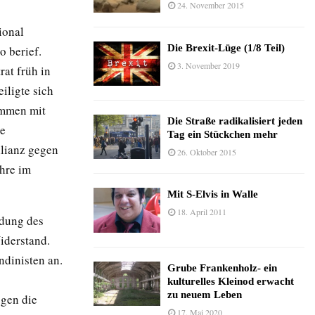
24. November 2015
ional
Die Brexit-Lüge (1/8 Teil)
o berief.
3. November 2019
rat früh in
iligte sich
ammen mit
Die Straße radikalisiert jeden
ie
Tag ein Stückchen mehr
llianz gegen
26. Oktober 2015
ahre im
Mit S-Elvis in Walle
18. April 2011
rdung des
iderstand.
ndinisten an.
Grube Frankenholz- ein
kulturelles Kleinod erwacht
zu neuem Leben
ogen die
17. Mai 2020