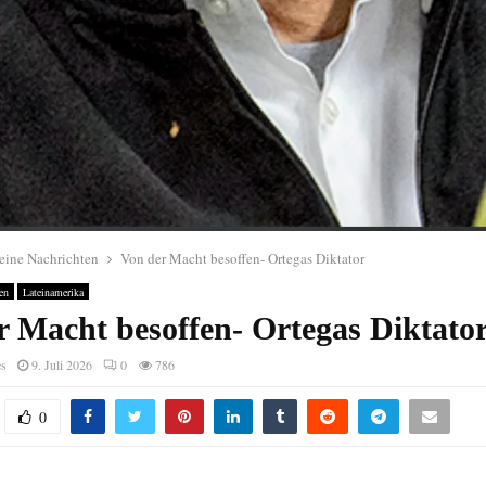
eine Nachrichten
Von der Macht besoffen- Ortegas Diktator
en
Lateinamerika
r Macht besoffen- Ortegas Diktato
es
9. Juli 2026
0
786
0