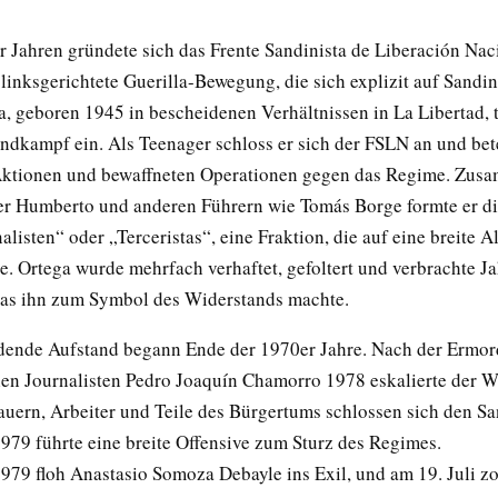
r Jahren gründete sich das Frente Sandinista de Liberación Nac
linksgerichtete Guerilla-Bewegung, die sich explizit auf Sandin
, geboren 1945 in bescheidenen Verhältnissen in La Libertad, t
ndkampf ein. Als Teenager schloss er sich der FSLN an und bete
Aktionen und bewaffneten Operationen gegen das Regime. Zus
r Humberto und anderen Führern wie Tomás Borge formte er d
alisten“ oder „Terceristas“, eine Fraktion, die auf eine breite A
e. Ortega wurde mehrfach verhaftet, gefoltert und verbrachte J
as ihn zum Symbol des Widerstands machte.
dende Aufstand begann Ende der 1970er Jahre. Nach der Ermo
len Journalisten Pedro Joaquín Chamorro 1978 eskalierte der W
auern, Arbeiter und Teile des Bürgertums schlossen sich den Sa
79 führte eine breite Offensive zum Sturz des Regimes.
1979 floh Anastasio Somoza Debayle ins Exil, und am 19. Juli z