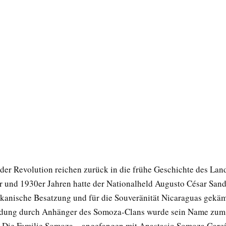
der Revolution reichen zurück in die frühe Geschichte des Land
r und 1930er Jahren hatte der Nationalheld Augusto César San
kanische Besatzung und für die Souveränität Nicaraguas gekä
rdung durch Anhänger des Somoza-Clans wurde sein Name zum
 Die Familie Somoza – angefangen mit Anastasio Somoza Garcí