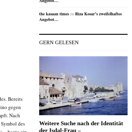
Angebot…
the kasaan times
Riza Kosar’s zweifelhaftes
zu
Angebot…
GERN GELESEN
es. Bereits
dino gegen
mpft. Nach
Weitere Suche nach der Identität
 Symbol des
der Isdal-Frau –
a – baute ein