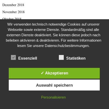
Dezember 2018
November 2018
Oktober 2018
Wir verwenden technisch notwendige Cookies auf unserer
September 2018
Webseite sowie externe Dienste. Standardmäßig sind alle
August 2018
externen Dienste deaktiviert. Sie können diese jedoch nach
Juli 2018
belieben aktivieren & deaktivieren. Für weitere Informationen
lesen Sie unsere Datenschutzbestimmungen.
Juni 2018
Mai 2018
Essenziell
Statistiken
April 2018
März 2018
✓ Akzeptieren
Februar 2018
Diese Website verwendet Cookies. Durch die weitere Nutzung dieser
Januar 2018
Auswahl speichern
Website stimmst du der Verwendung von Cookies zu.
Dezember 2017
November 2017
IN ORDNUNG
Personalisieren
Oktober 2017