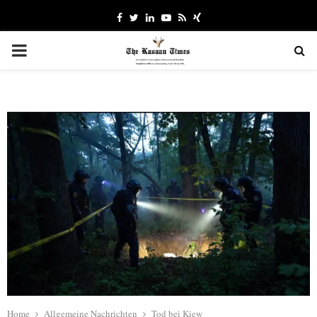
Facebook
Twitter
Linkedin
Youtube
Rss
Xing
PRIMARY
MENU
Home
Allgemeine Nachrichten
Tod bei Kiew