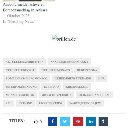
Anadolu meldet schweren
Bombenanschlag in Ankara
1. Oktober 2023
In "Breaking News"
AKTUELLENACHRICHTEN
ANASTASIIABEREZOVSKA
ATTENTÄTERINTOT
ATTENTATMONACO
BEREZOVSKA
BOMBENANSCHLAGMONACO
GEHEIMDIENSTUKRAINE
HUR
INTERPOLFAHNDUNG
KIEWTOD
KRIMINALFALL
MONACOANSCHLAG
MONACOEXPLOSION
OLIGARCHANSCHLAG
SBU
UKRAINE
UKRAINEKRIEG
WADYMJERMOLAJEW
TEILEN:
0