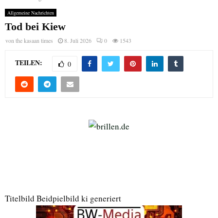
Allgemeine Nachrichten
Tod bei Kiew
von
the kasaan times
8. Juli 2026
0
1543
TEILEN:
0
Titelbild Beidpielbild ki generiert