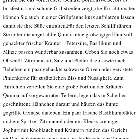
bissfest ist und schöne Grillstreifen zeigt; die Kirschtomaten
können Sie auch in einer Grillpfanne kurz aufplatzen lassen,
damit sie ihre Süße entfalten.Für den letzten Schliff rühren
Sie unter die abgekühlte Quinoa eine großzügige Handvoll
gehackter frischer Kräuter – Petersilie, Basilikum und
Minze passen wunderbar zusammen. Geben Sie noch etwas
Olivenöl, Zitronensaft, Salz und Pfeffer dazu sowie nach
Belieben ein paar gehackte schwarze Oliven oder geröstete
Pinienkerne für zusätzlichen Biss und Nussigkeit. Zum
Anrichten verteilen Sie eine große Portion der Kräuter-
Quinoa auf vorgewärmten Tellern, legen das in Scheiben
geschnittene Hähnchen darauf und häufen das bunte
gegrillte Gemüse daneben. Ein paar frische Basilikumblätter
und ein Spritzer Zitronenöl oder ein Klecks cremiger
Joghurt mit Knoblauch und Kräutern runden das Gericht
ab.Dieses Sommerrezept lebt von der Frische der Zutaten: