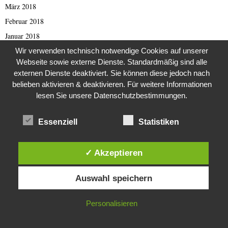
März 2018
Februar 2018
Januar 2018
Dezember 2017
Wir verwenden technisch notwendige Cookies auf unserer
Webseite sowie externe Dienste. Standardmäßig sind alle
November 2017
externen Dienste deaktiviert. Sie können diese jedoch nach
Oktober 2017
belieben aktivieren & deaktivieren. Für weitere Informationen
September 2017
lesen Sie unsere Datenschutzbestimmungen.
August 2017
Essenziell
Statistiken
Juli 2017
Juni 2017
✓ Akzeptieren
Mai 2017
Diese Website verwendet Cookies. Durch die weitere Nutzung dieser
April 2017
Auswahl speichern
Website stimmst du der Verwendung von Cookies zu.
März 2017
Februar 2017
IN ORDNUNG
Personalisieren
Januar 2017
November 2016