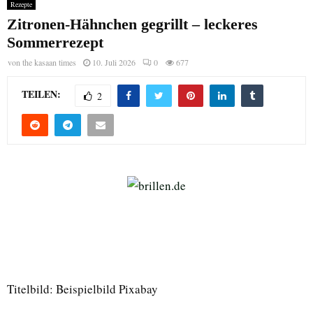
Rezepte
Zitronen-Hähnchen gegrillt – leckeres
Sommerrezept
von
the kasaan times
10. Juli 2026
0
677
TEILEN:
2
Titelbild: Beispielbild Pixabay