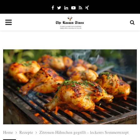
Facebook
Twitter
Linkedin
Youtube
Rss
Xing
PRIMARY
MENU
Home
Rezepte
Zitronen-Hähnchen gegrillt – leckeres Sommerrezept