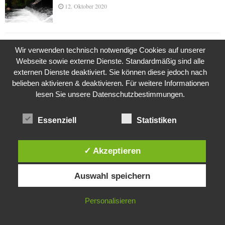
12. Oktober 2020
Die Geschichte der Kubushäuser
Wir verwenden technisch notwendige Cookies auf unserer
9. Juli 2018
Webseite sowie externe Dienste. Standardmäßig sind alle
externen Dienste deaktiviert. Sie können diese jedoch nach
belieben aktivieren & deaktivieren. Für weitere Informationen
lesen Sie unsere Datenschutzbestimmungen.
Was ist denn das? -Mars „SOL 735“ Rover Curiosity
24. November 2015
Essenziell
Statistiken
✓ Akzeptieren
Die Brexit-Lüge (1/8 Teil)
3. November 2019
Diese Website verwendet Cookies. Durch die weitere Nutzung dieser
Auswahl speichern
Website stimmst du der Verwendung von Cookies zu.
IN ORDNUNG
Personalisieren
Die Straße radikalisiert jeden Tag ein Stückchen
mehr
26. Oktober 2015