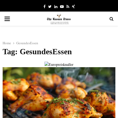
Facebook
Twitter
Linkedin
Youtube
Rss
Xing
PRIMARY
MENU
Home
GesundesEssen
Tag: GesundesEssen