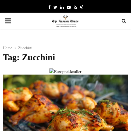
Facebook
Twitter
Linkedin
Youtube
Rss
Xing
PRIMARY
MENU
Home
Zucchini
Tag: Zucchini