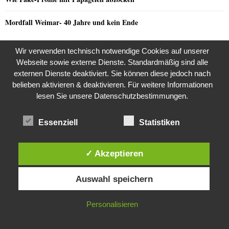
Mordfall Weimar- 40 Jahre und kein Ende
Wir verwenden technisch notwendige Cookies auf unserer
NEUSTE KOMMENTARE
Webseite sowie externe Dienste. Standardmäßig sind alle
externen Dienste deaktiviert. Sie können diese jedoch nach
belieben aktivieren & deaktivieren. Für weitere Informationen
ProDogRomania e.V. weist die moralische Schuld dem
Barthoschek
zu
lesen Sie unsere Datenschutzbestimmungen.
Leser zu
ProDogRomania e.V. weist die moralische Schuld dem Leser
Essenziell
Statistiken
Zeltner
zu
zu
✓ Akzeptieren
Razzia in der JVA Rheinbach
Joy
zu
Diese Website verwendet Cookies. Durch die weitere Nutzung dieser
the kasaan times
Riza Kosar’s zweifelhaftes Angebot…
zu
Auswahl speichern
Website stimmst du der Verwendung von Cookies zu.
Riza Kosar’s zweifelhaftes Angebot…
EarnMoney
zu
IN ORDNUNG
Personalisieren
the kasaan times
Razzia in der JVA Rheinbach
zu