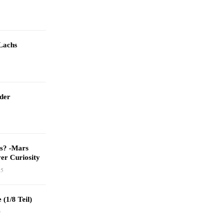
Lachs
 der
as? -Mars
er Curiosity
15
 (1/8 Teil)
9