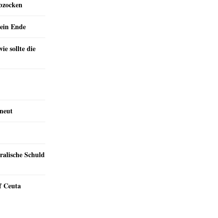
abzocken
ein Ende
e sollte die
rneut
ralische Schuld
f Ceuta