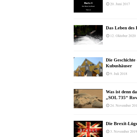
20. Juni 2017
Das Leben des 
12. Oktober 2020
Die Geschichte
Kubushäuser
9. Juli 2018
Was ist denn d
„SOL 735“ Rov
24. November 20
Die Brexit-Lüge
3. November 201