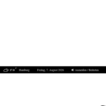
C
Hamburg
Freitag, 7. August 2026
Anmelden / Beitreten
17.8
Marokko muss für den Angriff auf Ceuta…