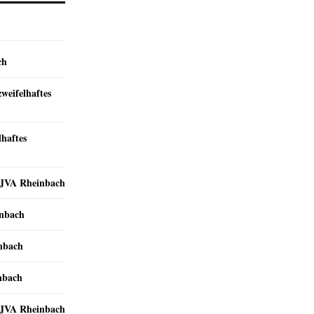
ch
zweifelhaftes
lhaftes
r JVA Rheinbach
inbach
inbach
nbach
r JVA Rheinbach