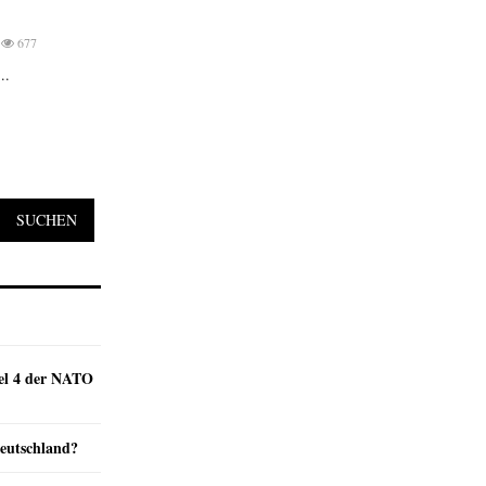
677
..
SUCHEN
kel 4 der NATO
Deutschland?