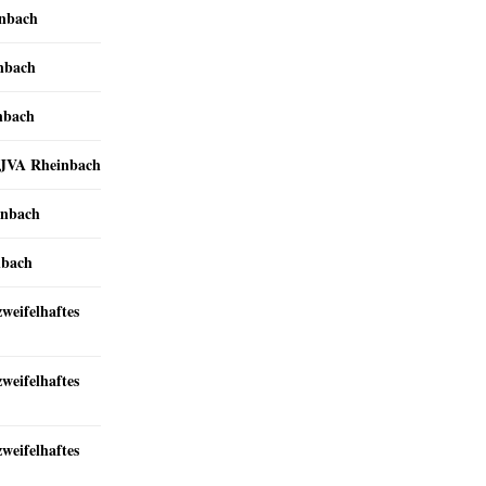
inbach
inbach
nbach
r JVA Rheinbach
inbach
nbach
zweifelhaftes
zweifelhaftes
zweifelhaftes