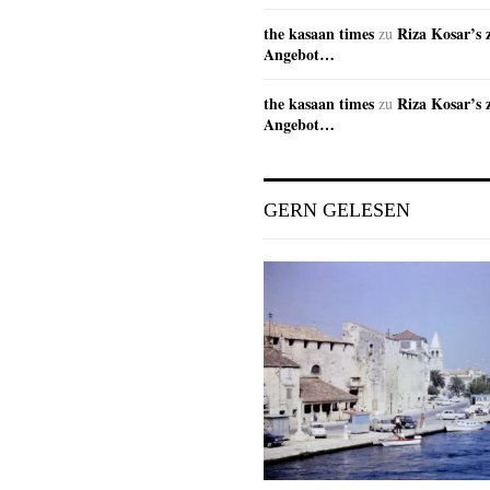
the kasaan times
Riza Kosar’s 
zu
Angebot…
the kasaan times
Riza Kosar’s 
zu
Angebot…
GERN GELESEN