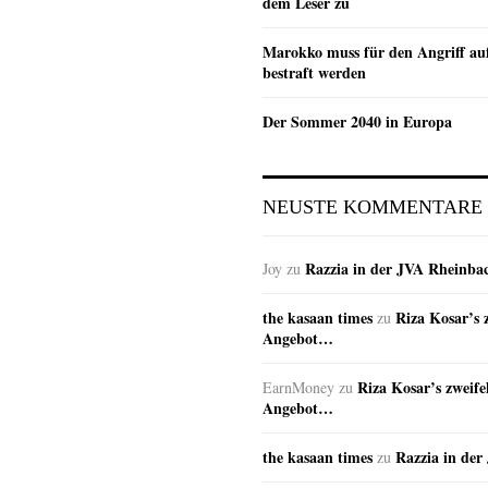
dem Leser zu
Marokko muss für den Angriff au
bestraft werden
Der Sommer 2040 in Europa
NEUSTE KOMMENTARE
Razzia in der JVA Rheinba
Joy
zu
the kasaan times
Riza Kosar’s 
zu
Angebot…
Riza Kosar’s zweife
EarnMoney
zu
Angebot…
the kasaan times
Razzia in de
zu