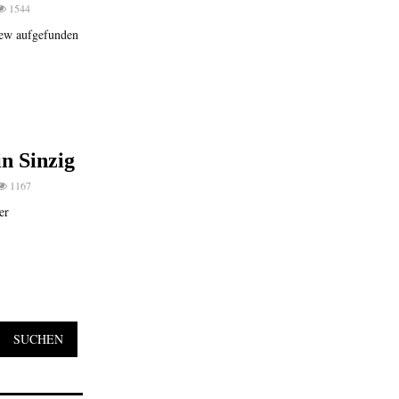
1544
ew aufgefunden
n Sinzig
1167
er
SUCHEN