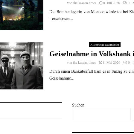
von
the kasaan times
8. Juli 2026
0
Die Bombenlegerin von Monaco würde tot bei Ki
- erschossen...
Allgemeine Nachrichten
Geiselnahme in Volksbank i
von
the kasaan times
8. Mai 2026
0
Durch einen Banküberfall kam es in Sinzig zu ein
Geiselnahme...
Suchen