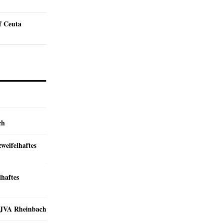
f Ceuta
ch
zweifelhaftes
lhaftes
r JVA Rheinbach