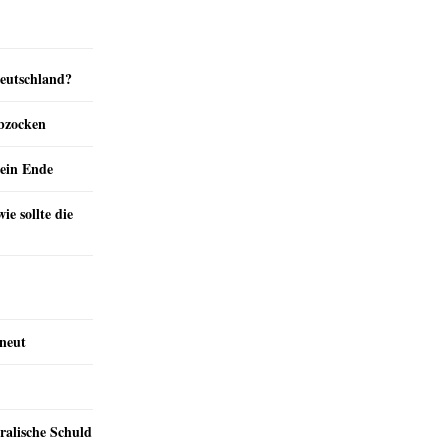
Deutschland?
abzocken
ein Ende
e sollte die
rneut
ralische Schuld