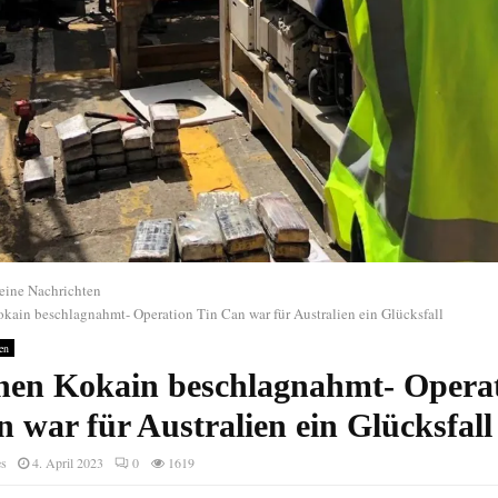
eine Nachrichten
kain beschlagnahmt- Operation Tin Can war für Australien ein Glücksfall
en
nen Kokain beschlagnahmt- Opera
 war für Australien ein Glücksfall
es
4. April 2023
0
1619