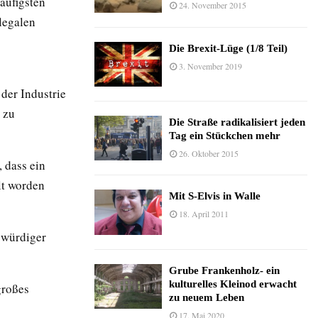
äufigsten
24. November 2015
legalen
Die Brexit-Lüge (1/8 Teil)
3. November 2019
der Industrie
 zu
Die Straße radikalisiert jeden
Tag ein Stückchen mehr
26. Oktober 2015
 dass ein
lt worden
Mit S-Elvis in Walle
18. April 2011
swürdiger
Grube Frankenholz- ein
kulturelles Kleinod erwacht
großes
zu neuem Leben
17. Mai 2020