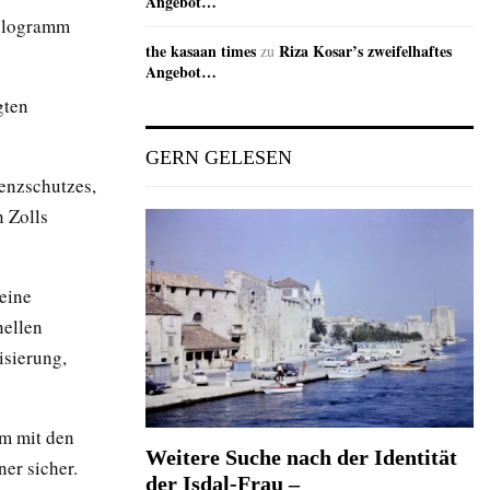
Angebot…
ilogramm
the kasaan times
Riza Kosar’s zweifelhaftes
zu
Angebot…
gten
GERN GELESEN
enzschutzes,
 Zolls
eine
nellen
isierung,
m mit den
Weitere Suche nach der Identität
er sicher.
der Isdal-Frau –