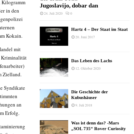
em Kilogramm
Jugoslavijo, dobar dan
er in den
24. Juli 2020
0
ogenpolizei
nternen
Hartz 4 – Der Staat im Staat
mm Kokain.
20. Juni 2017
Handel mit
 Kriminalität
Das Leben des Lachs
fenarbeiter)
12. Oktober 2020
 Zielland.
le Syndikate
Die Geschichte der
stimmten
Kubushäuser
ohungen an
9. Juli 2018
um Erfolg.
Was ist denn das? -Mars
taminierung
„SOL 735“ Rover Curiosity