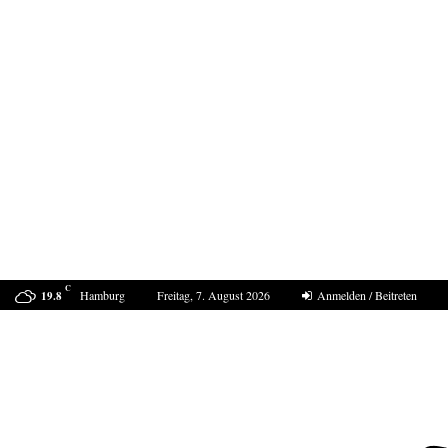
C
Hamburg
Freitag, 7. August 2026
Anmelden / Beitreten
19.8
ProDogRomania e.V. weist die moralische Schuld dem…