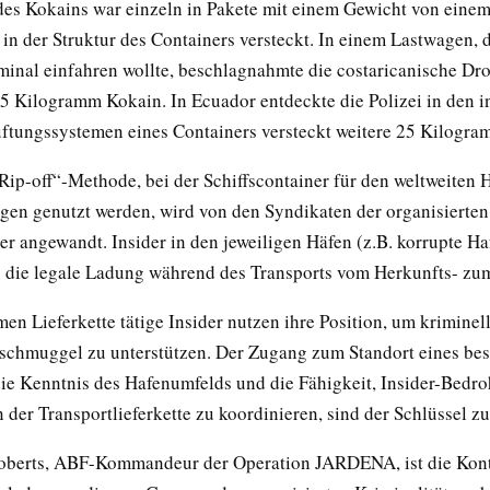
des Kokains war einzeln in Pakete mit einem Gewicht von ein
in der Struktur des Containers versteckt. In einem Lastwagen, d
minal einfahren wollte, beschlagnahmte die costaricanische Dr
5 Kilogramm Kokain. In Ecuador entdeckte die Polizei in den i
ftungssystemen eines Containers versteckt weitere 25 Kilogra
Rip-off“-Methode, bei der Schiffscontainer für den weltweiten 
ogen genutzt werden, wird von den Syndikaten der organisierten
er angewandt. Insider in den jeweiligen Häfen (z.B. korrupte Ha
 die legale Ladung während des Transports vom Herkunfts- zum
men Lieferkette tätige Insider nutzen ihre Position, um kriminel
chmuggel zu unterstützen. Der Zugang zum Standort eines be
die Kenntnis des Hafenumfelds und die Fähigkeit, Insider-Bedr
der Transportlieferkette zu koordinieren, sind der Schlüssel z
Roberts, ABF-Kommandeur der Operation JARDENA, ist die Kon