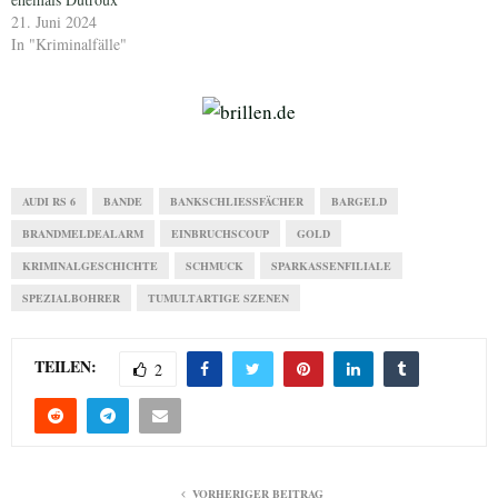
21. Juni 2024
In "Kriminalfälle"
AUDI RS 6
BANDE
BANKSCHLIESSFÄCHER
BARGELD
BRANDMELDEALARM
EINBRUCHSCOUP
GOLD
KRIMINALGESCHICHTE
SCHMUCK
SPARKASSENFILIALE
SPEZIALBOHRER
TUMULTARTIGE SZENEN
TEILEN:
2
VORHERIGER BEITRAG