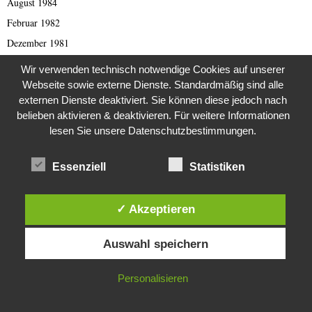
August 1984
Februar 1982
Dezember 1981
August 1980
Wir verwenden technisch notwendige Cookies auf unserer
Webseite sowie externe Dienste. Standardmäßig sind alle
externen Dienste deaktiviert. Sie können diese jedoch nach
belieben aktivieren & deaktivieren. Für weitere Informationen
KATEGORIEN
lesen Sie unsere Datenschutzbestimmungen.
1970erJahre
Essenziell
Statistiken
2000er Jahre
419 er Scam (deutsch)
✓ Akzeptieren
419 Scam (English)
Diese Website verwendet Cookies. Durch die weitere Nutzung dieser
Afghanistan
Auswahl speichern
Website stimmst du der Verwendung von Cookies zu.
Afrika
Allgemeine Nachrichten
IN ORDNUNG
Personalisieren
Animal Scam