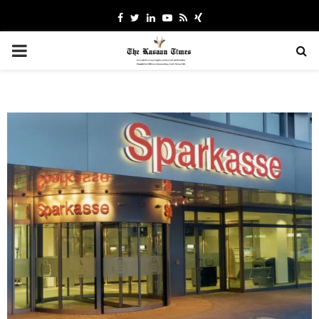
Facebook
Twitter
Linkedin
Youtube
Rss
Xing
PRIMARY
MENU