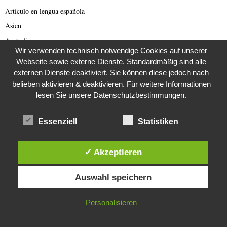
Artículo en lengua española
Asien
Australien
Wir verwenden technisch notwendige Cookies auf unserer
Automobil
Webseite sowie externe Dienste. Standardmäßig sind alle
Bild des Tages
externen Dienste deaktiviert. Sie können diese jedoch nach
belieben aktivieren & deaktivieren. Für weitere Informationen
Blogs
lesen Sie unsere Datenschutzbestimmungen.
Breaking News
Brexit
Essenziell
Statistiken
Bücher
Bundestagswahl 2021
✓ Akzeptieren
Business
Diese Website verwendet Cookies. Durch die weitere Nutzung dieser
Business & Wirtschaft
Auswahl speichern
Website stimmst du der Verwendung von Cookies zu.
Catastrophe Scam
IN ORDNUNG
China
Personalisieren
China Presse