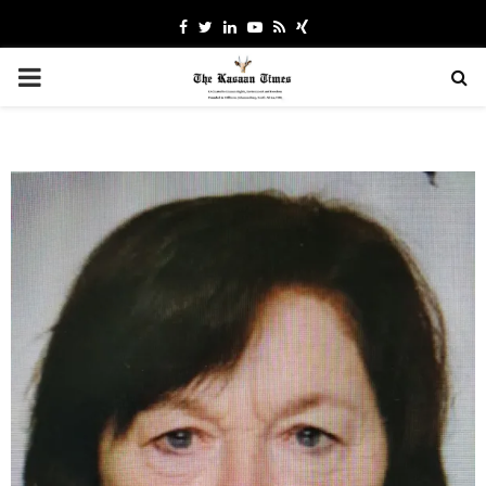
Facebook
Twitter
Linkedin
Youtube
Rss
Xing
PRIMARY
MENU