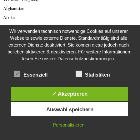
Afghanistan
Afrika
Allgemeine Nachrichten
Wir verwenden technisch notwendige Cookies auf unserer
Animal Scam
Webseite sowie externe Dienste. Standardmäßig sind alle
Antarktis
externen Dienste deaktiviert. Sie können diese jedoch nach
belieben aktivieren & deaktivieren. Für weitere Informationen
Arabischer Frühling
lesen Sie unsere Datenschutzbestimmungen.
Archäologie
Architektur
Essenziell
Statistiken
Archiv 1980 er
Archiv 1990 er
✓ Akzeptieren
Artículo en lengua española
Diese Website verwendet Cookies. Durch die weitere Nutzung dieser
Asien
Auswahl speichern
Website stimmst du der Verwendung von Cookies zu.
Australien
IN ORDNUNG
Personalisieren
Automobil
Bild des Tages