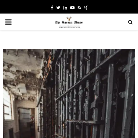
Facebook
Twitter
Linkedin
Youtube
Rss
Xing
PRIMARY
MENU