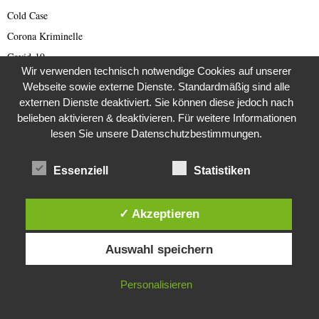
Cold Case
Corona Kriminelle
Covid-19
Wir verwenden technisch notwendige Cookies auf unserer
Damals
Webseite sowie externe Dienste. Standardmäßig sind alle
Darknet Reporter
externen Dienste deaktiviert. Sie können diese jedoch nach
belieben aktivieren & deaktivieren. Für weitere Informationen
Dating Scam
lesen Sie unsere Datenschutzbestimmungen.
DDR
Der Darknetreporter
Essenziell
Statistiken
Deutsche Politik
Deutschland
✓ Akzeptieren
Diabetes
Diese Website verwendet Cookies. Durch die weitere Nutzung dieser
Die Stem van die Apartheid
Auswahl speichern
Website stimmst du der Verwendung von Cookies zu.
Dokumentationen
IN ORDNUNG
Editor's Picks
Personalisieren
Energie