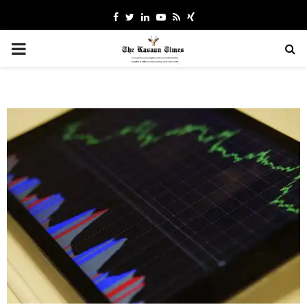
Facebook
Twitter
Linkedin
Youtube
Rss
Xing
PRIMARY
MENU