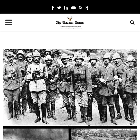
Facebook
Twitter
Linkedin
Youtube
Rss
Xing
PRIMARY
MENU