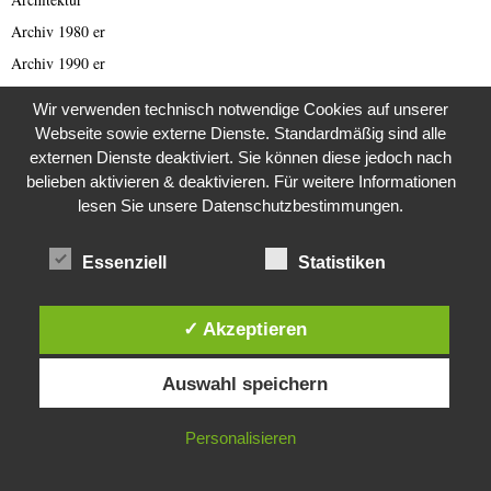
Archiv 1980 er
Archiv 1990 er
Artículo en lengua española
Wir verwenden technisch notwendige Cookies auf unserer
Asien
Webseite sowie externe Dienste. Standardmäßig sind alle
externen Dienste deaktiviert. Sie können diese jedoch nach
Australien
belieben aktivieren & deaktivieren. Für weitere Informationen
Automobil
lesen Sie unsere Datenschutzbestimmungen.
Bild des Tages
Blogs
Essenziell
Statistiken
Breaking News
Brexit
✓ Akzeptieren
Bücher
Diese Website verwendet Cookies. Durch die weitere Nutzung dieser
Bundestagswahl 2021
Auswahl speichern
Website stimmst du der Verwendung von Cookies zu.
Business
IN ORDNUNG
Personalisieren
Business & Wirtschaft
Catastrophe Scam