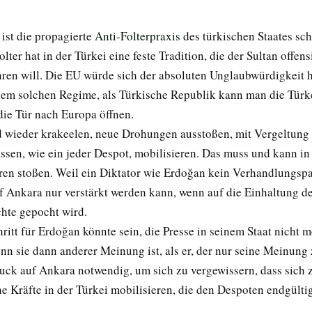
ist die propagierte
Anti-Folterpraxis
des türkischen Staates sc
olter hat in der Türkei eine feste Tradition, die der Sultan offens
ühren will. Die EU würde sich der absoluten Unglaubwürdigkeit 
nem solchen Regime, als Türkische Republik kann man die Türk
die Tür nach Europa öffnen.
 wieder krakeelen, neue Drohungen ausstoßen, mit Vergeltung
en, wie ein jeder Despot, mobilisieren. Das muss und kann in
ren stoßen. Weil ein Diktator wie Erdoğan kein Verhandlungspar
f Ankara nur verstärkt werden kann, wenn auf die Einhaltung d
hte gepocht wird.
hritt für Erdoğan könnte sein, die Presse in seinem Staat nicht 
nn sie dann anderer Meinung ist, als er, der nur seine Meinung 
uck auf Ankara notwendig, um sich zu vergewissern, dass sich 
e Kräfte in der Türkei mobilisieren, die den Despoten endgülti