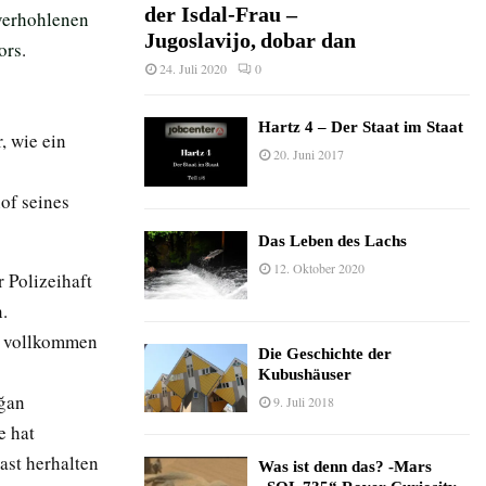
der Isdal-Frau –
verhohlenen
Jugoslavijo, dobar dan
ors
.
24. Juli 2020
0
Hartz 4 – Der Staat im Staat
, wie ein
20. Juni 2017
of seines
Das Leben des Lachs
12. Oktober 2020
 Polizeihaft
.
es vollkommen
Die Geschichte der
Kubushäuser
oğan
9. Juli 2018
e hat
ast herhalten
Was ist denn das? -Mars