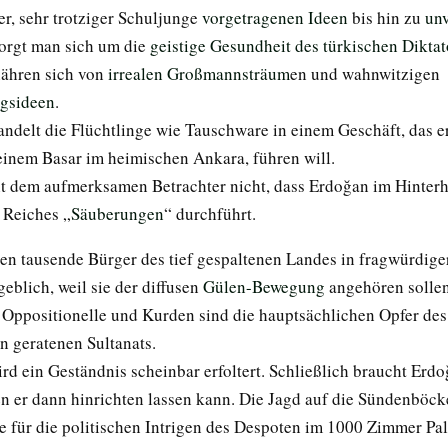
er, sehr trotziger Schuljunge
vorgetragenen Ideen
bis hin zu
un
orgt man sich um die
geistige Gesundheit des türkischen Diktat
ähren sich von
irrealen Großmannsträum
en und wahnwitzigen
gsideen
.
ndelt die Flüchtlinge wie Tauschware in einem Geschäft, das er
einem Basar im heimischen Ankara, führen will.
t dem aufmerksamen Betrachter nicht, dass Erdoğan im Hinterh
 Reiches „
Säuberungen
“ durchführt.
en tausende Bürger des tief gespaltenen Landes in fragwürdiger
eblich, weil sie der diffusen
Gülen-Bewegung
angehören sollen
, Oppositionelle und Kurden sind die hauptsächlichen Opfer d
n geratenen Sultanats.
rd ein Geständnis scheinbar erfoltert. Schließlich braucht Erd
n er dann hinrichten lassen kann. Die Jagd auf die Sündenböck
e für die politischen Intrigen des Despoten im 1000 Zimmer Pal