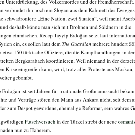
en Unterdrückung, des Völkermordes und der Fremdherrschaft.
n verbindet ihn noch ein Slogan aus dem Kabinett des Ewigges
e schwadroniert: „Eine Nation, zwei Staaten“, weil meint Aserb
 und deshalb könne man sich mit Drohnen und Söldnern in die
ngen einmischen. Recep Tayyip Erdoğan setzt laut internation
yrien ein, es sollen laut dem
The Guardian
mehrere hundert Söl
etwa 150 türkische Offiziere, die die Kampfhandlungen in de
ttelten Bergkarabach koordinieren. Weil niemand in der derzei
en Krise eingreifen kann, wird, trotz aller Proteste aus Moskau,
weiter gebombt.
 Erdoğan ist seit Jahren für irrationale Großmannssucht bekann
te und Verträge stören den Mann aus Ankara nicht, seit dem 
 der zum Despot gewordene, ehemalige Reformer, sein wahres Ge
agwürdigen
Putschversuch
in der Türkei strebt der neue
osmanis
Gnaden nun zu Höherem.