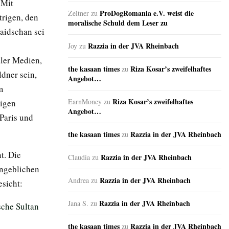
 Mit
ProDogRomania e.V. weist die
Zeltner
zu
trigen, den
moralische Schuld dem Leser zu
aidschan sei
Razzia in der JVA Rheinbach
Joy
zu
aler Medien,
the kasaan times
Riza Kosar’s zweifelhaftes
zu
dner sein,
Angebot…
m
Riza Kosar’s zweifelhaftes
EarnMoney
zu
tigen
Angebot…
 Paris und
the kasaan times
Razzia in der JVA Rheinbach
zu
t. Die
Razzia in der JVA Rheinbach
Claudia
zu
angeblichen
Razzia in der JVA Rheinbach
Andrea
zu
sicht:
Razzia in der JVA Rheinbach
Jana S.
zu
che Sultan
the kasaan times
Razzia in der JVA Rheinbach
zu