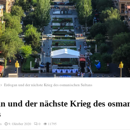
Erdogan und der nächste Krieg des osmanischen Sultans
n und der nächste Krieg des osma
s
es
9. Oktober 2020
0
11795