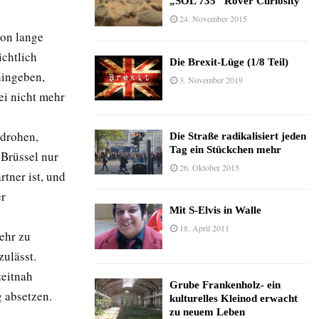
„SOL 735“ Rover Curiosity
24. November 2015
hon lange
ichtlich
Die Brexit-Lüge (1/8 Teil)
hingeben,
3. November 2019
ei nicht mehr
 drohen,
Die Straße radikalisiert jeden
Tag ein Stückchen mehr
 Brüssel nur
26. Oktober 2015
tner ist, und
er
Mit S-Elvis in Walle
18. April 2011
mehr zu
zulässt.
zeitnah
Grube Frankenholz- ein
g absetzen.
kulturelles Kleinod erwacht
zu neuem Leben