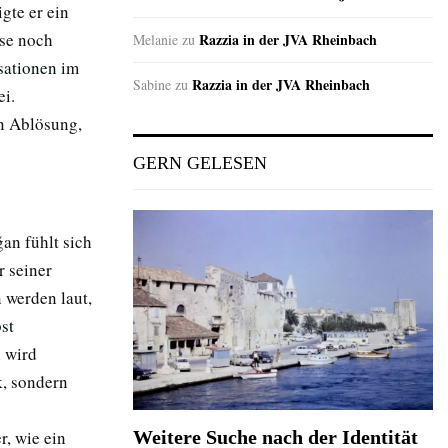
gte er ein
sse noch
Razzia in der JVA Rheinbach
Melanie
zu
sationen
im
Razzia in der JVA Rheinbach
Sabine
zu
ei.
en Ablösung,
GERN GELESEN
an fühlt sich
r seiner
 werden laut,
bst
n wird
k, sondern
r, wie ein
Weitere Suche nach der Identität