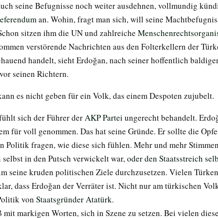
t auch seine Befugnisse noch weiter ausdehnen, vollmundig kündi
referendum
an. Wohin, fragt man sich, will seine Machtbefugni
chon sitzen ihm die UN und zahlreiche
Menschenrechtsorgani
ommen verstörende Nachrichten aus den Folterkellern der Türk
hauend handelt, sieht Erdoğan, nach seiner hoffentlich baldig
vor seinen Richtern.
ann es nicht geben für ein Volk, das einem Despoten zujubelt.
ühlt sich der Führer der
AKP Partei
ungerecht behandelt. Erdoğ
m für voll genommen. Das hat seine Gründe. Er sollte die Opfe
en Politik fragen, wie diese sich fühlen. Mehr und mehr Stimmen
 selbst in den Putsch verwickelt war,
oder den Staatsstreich sel
um seine kruden politischen Ziele durchzusetzen. Vielen Türke
klar, dass Erdoğan der Verräter ist. Nicht nur am türkischen Vol
Politik von
Staatsgründer Atatürk
.
mit markigen Worten, sich in Szene zu setzen. Bei vielen diese