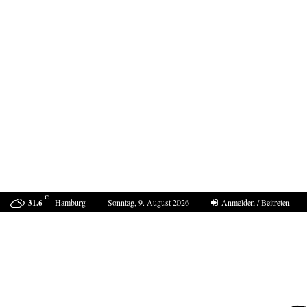
C
Hamburg
Sonntag, 9. August 2026
Anmelden / Beitreten
31.6
Sucht Putin den Casus belli mit Deutschland?