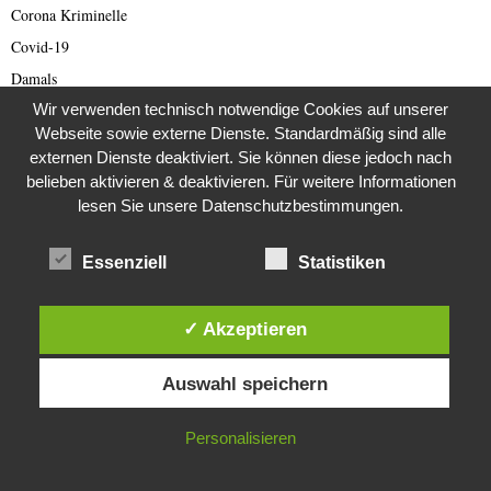
Corona Kriminelle
Covid-19
Damals
Wir verwenden technisch notwendige Cookies auf unserer
Darknet Reporter
Webseite sowie externe Dienste. Standardmäßig sind alle
Dating Scam
externen Dienste deaktiviert. Sie können diese jedoch nach
DDR
belieben aktivieren & deaktivieren. Für weitere Informationen
Der Darknetreporter
lesen Sie unsere Datenschutzbestimmungen.
Deutsche Politik
Essenziell
Statistiken
Deutschland
Diabetes
✓ Akzeptieren
Die Stem van die Apartheid
Diese Website verwendet Cookies. Durch die weitere Nutzung dieser
Dokumentationen
Auswahl speichern
Website stimmst du der Verwendung von Cookies zu.
Editor's Picks
Energie
IN ORDNUNG
Personalisieren
English articles