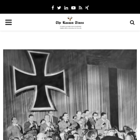
Facebook
Twitter
Linkedin
Youtube
Rss
Xing
PRIMARY
MENU