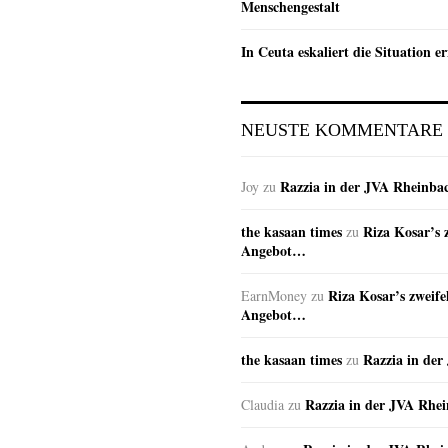
Menschengestalt
In Ceuta eskaliert die Situation e
NEUSTE KOMMENTARE
Razzia in der JVA Rheinba
Joy
zu
the kasaan times
Riza Kosar’s 
zu
Angebot…
Riza Kosar’s zweife
EarnMoney
zu
Angebot…
the kasaan times
Razzia in de
zu
Razzia in der JVA Rhe
Claudia
zu