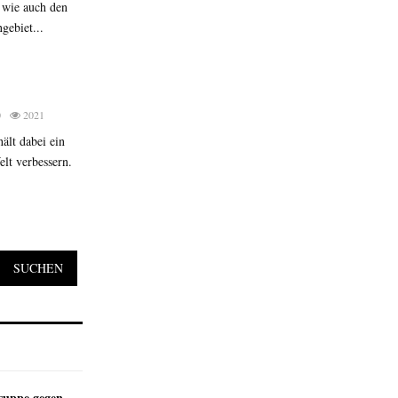
 wie auch den
gebiet...
0
2021
ält dabei ein
lt verbessern.
SUCHEN
suppe gegen