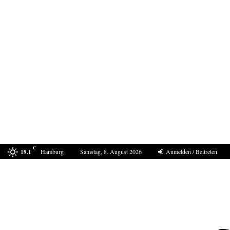
C
Hamburg
Samstag, 8. August 2026
Anmelden / Beitreten
19.1
In Ceuta eskaliert die Situation erneut