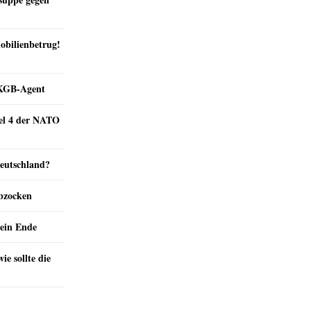
obilienbetrug!
e KGB-Agent
kel 4 der NATO
Deutschland?
abzocken
ein Ende
e sollte die