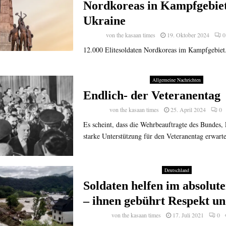
Nordkoreas in Kampfgebiet
Ukraine
von
the kasaan times
19. Oktober 2024
0
12.000 Elitesoldaten Nordkoreas im Kampfgebiet.
Allgemeine Nachrichten
Endlich- der Veteranentag
von
the kasaan times
25. April 2024
0
Es scheint, dass die Wehrbeauftragte des Bundes,
starke Unterstützung für den Veteranentag erwartet
Deutschland
Soldaten helfen im absolut
– ihnen gebührt Respekt u
von
the kasaan times
17. Juli 2021
0