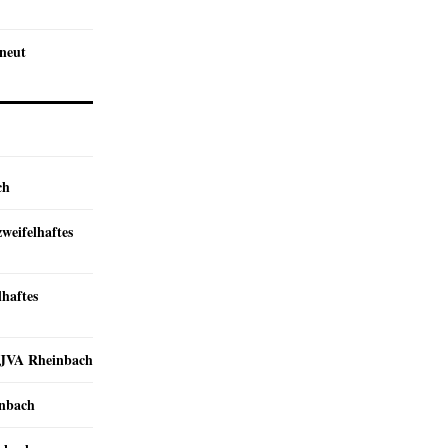
rneut
ch
zweifelhaftes
lhaftes
r JVA Rheinbach
inbach