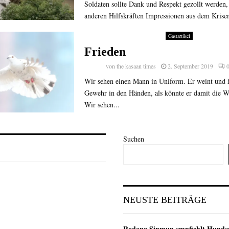
Soldaten sollte Dank und Respekt gezollt werden,
anderen Hilfskräften Impressionen aus dem Krisen
Gastartikel
Frieden
von
the kasaan times
2. September 2019
Wir sehen einen Mann in Uniform. Er weint und h
Gewehr in den Händen, als könnte er damit die We
Wir sehen...
Suchen
NEUSTE BEITRÄGE
Rodong Sinmun empfiehlt Hunde