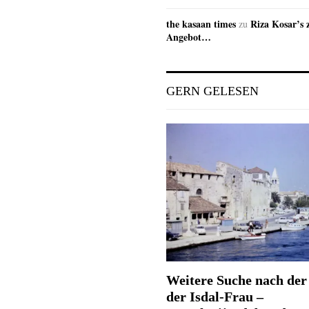
the kasaan times
Riza Kosar’s 
zu
Angebot…
GERN GELESEN
Weitere Suche nach der 
der Isdal-Frau –