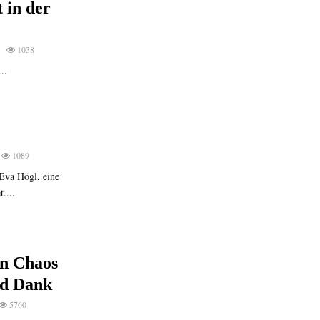
 in der
1038
..
1089
 Eva Högl, eine
....
en Chaos
nd Dank
5760