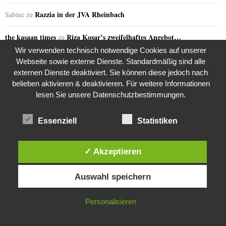
Razzia in der JVA Rheinbach
Sabine
zu
the kasaan times
Riza Kosar’s zweifelhaftes Angebot…
zu
Wir verwenden technisch notwendige Cookies auf unserer
the kasaan times
Riza Kosar’s zweifelhaftes Angebot…
zu
Webseite sowie externe Dienste. Standardmäßig sind alle
externen Dienste deaktiviert. Sie können diese jedoch nach
the kasaan times
Riza Kosar’s zweifelhaftes Angebot…
zu
belieben aktivieren & deaktivieren. Für weitere Informationen
lesen Sie unsere Datenschutzbestimmungen.
the kasaan times
Riza Kosar’s zweifelhaftes Angebot…
zu
Essenziell
Statistiken
the kasaan times
Riza Kosar’s zweifelhaftes Angebot…
zu
✓ Akzeptieren
GERN GELESEN
Diese Website verwendet Cookies. Durch die weitere Nutzung dieser
Auswahl speichern
Website stimmst du der Verwendung von Cookies zu.
IN ORDNUNG
Personalisieren