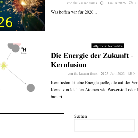
von
the kasaan times
1. Januar 2026
0
Was hoffen wir für 2026...
Allgemeine Nachrichten
Die Energie der Zukunft -
Kernfusion
von
the kasaan times
23. Juni 2023
0
Kernfusion ist eine Energiequelle, die auf der V
Kerne von leichten Atomen wie Wasserstoff oder
basiert....
Suchen