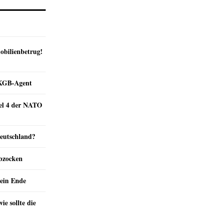
obilienbetrug!
e KGB-Agent
kel 4 der NATO
Deutschland?
abzocken
ein Ende
e sollte die