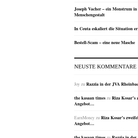
Joseph Vacher – ein Monstrum in
Menschengestalt
In Ceuta eskaliert die Situation e
Bestell-Scam – eine neue Masche
NEUSTE KOMMENTARE
Razzia in der JVA Rheinba
Joy
zu
the kasaan times
Riza Kosar’s 
zu
Angebot…
Riza Kosar’s zweife
EarnMoney
zu
Angebot…
the kasaan times
Razzia in de
zu