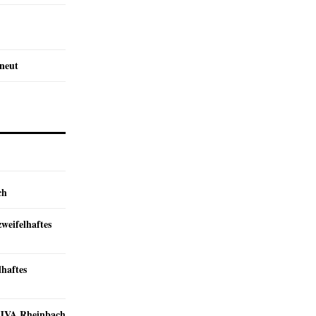
rneut
ch
zweifelhaftes
lhaftes
r JVA Rheinbach