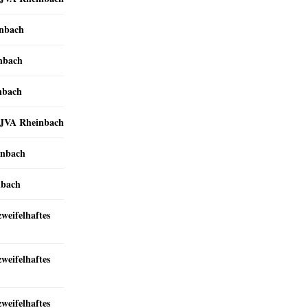
inbach
inbach
nbach
r JVA Rheinbach
inbach
nbach
zweifelhaftes
zweifelhaftes
zweifelhaftes