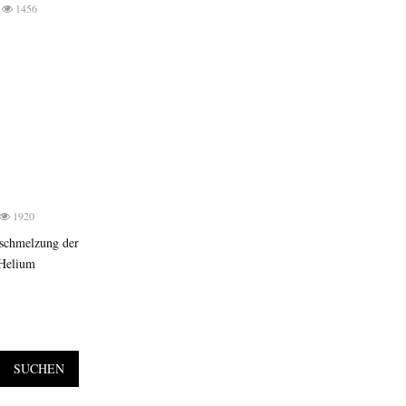
1456
1920
erschmelzung der
 Helium
SUCHEN