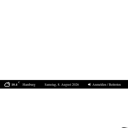
C
Hamburg
Samstag, 8. August 2026
Anmelden / Beitreten
10.4
Bestell-Scam – eine neue Masche