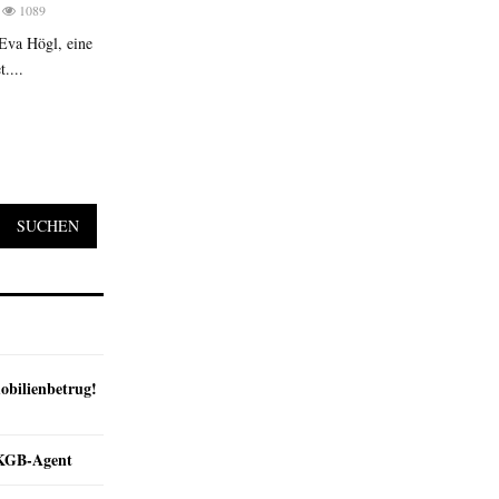
1089
 Eva Högl, eine
....
SUCHEN
obilienbetrug!
e KGB-Agent