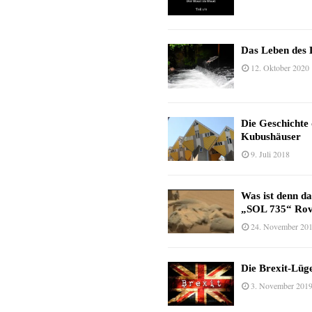
Das Leben des 
12. Oktober 2020
Die Geschichte
Kubushäuser
9. Juli 2018
Was ist denn d
„SOL 735“ Rov
24. November 20
Die Brexit-Lüge
3. November 201