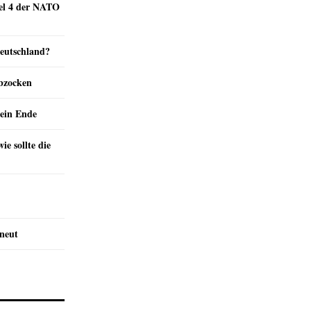
kel 4 der NATO
Deutschland?
abzocken
ein Ende
e sollte die
rneut