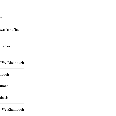
ch
zweifelhaftes
lhaftes
r JVA Rheinbach
inbach
inbach
nbach
r JVA Rheinbach