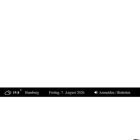
C
Hamburg
Freitag, 7. August 2026
Anmelden / Beitreten
19.8
Bestell-Scam – eine neue Masche