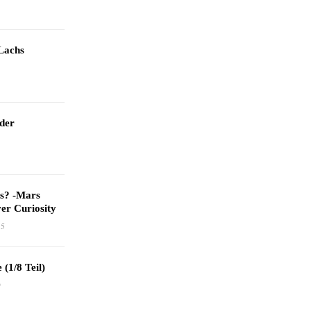
Lachs
 der
as? -Mars
er Curiosity
15
 (1/8 Teil)
9