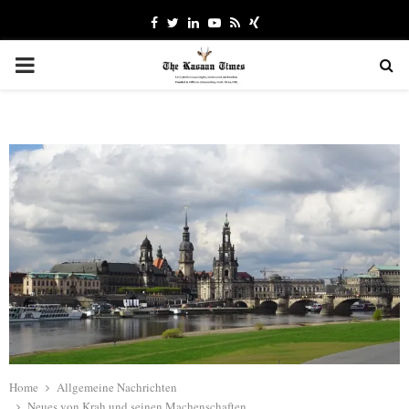
Facebook
Twitter
Linkedin
Youtube
Rss
Xing
PRIMARY
MENU
Home
Allgemeine Nachrichten
Neues von Krah und seinen Machenschaften