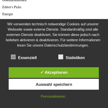
Editor's Picks
Energie
English articles
Wir verwenden technisch notwendige Cookies auf unserer
English Scam
Webseite sowie externe Dienste. Standardmäßig sind alle
externen Dienste deaktiviert. Sie können diese jedoch nach
Europa
belieben aktivieren & deaktivieren. Für weitere Informationen
Fake Barrister
lesen Sie unsere Datenschutzbestimmungen.
Fastfood
Fauna
Essenziell
Statistiken
Featured
Fernsehen
✓ Akzeptieren
Film
Diese Website verwendet Cookies. Durch die weitere Nutzung dieser
Filmproduktion
Auswahl speichern
Website stimmst du der Verwendung von Cookies zu.
Fledermäuse
IN ORDNUNG
Personalisieren
Flora und Fauna
Flüchtlinge