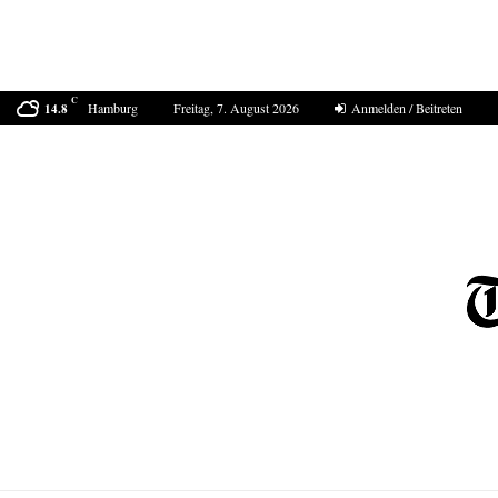
C
Hamburg
Freitag, 7. August 2026
Anmelden / Beitreten
14.8
Der Sommer 2040 in Europa