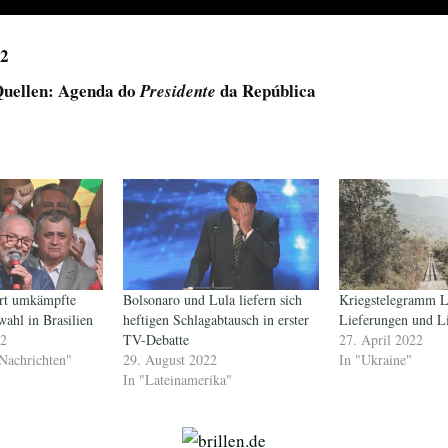
22
uellen: Agenda do
da República
Presidente
art umkämpfte
Bolsonaro und Lula liefern sich
Kriegstelegramm 
wahl in Brasilien
heftigen Schlagabtausch in erster
Lieferungen und Li
22
TV-Debatte
27. April 2022
Nachrichten"
29. August 2022
In "Ukraine"
In "Lateinamerika"