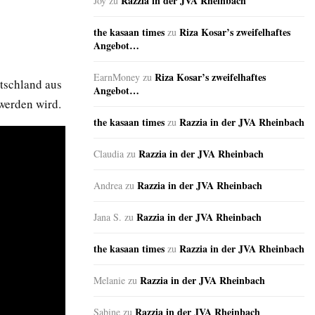
Razzia in der JVA Rheinbach
Joy
zu
the kasaan times
Riza Kosar’s zweifelhaftes
zu
Angebot…
Riza Kosar’s zweifelhaftes
EarnMoney
zu
tschland aus
Angebot…
 werden wird.
the kasaan times
Razzia in der JVA Rheinbach
zu
Razzia in der JVA Rheinbach
Claudia
zu
Razzia in der JVA Rheinbach
Andrea
zu
Razzia in der JVA Rheinbach
Jana S.
zu
the kasaan times
Razzia in der JVA Rheinbach
zu
Razzia in der JVA Rheinbach
Melanie
zu
Razzia in der JVA Rheinbach
Sabine
zu