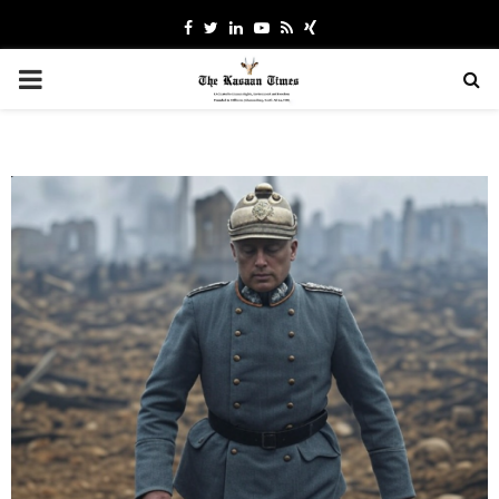
Facebook
Twitter
Linkedin
Youtube
Rss
Xing
PRIMARY
MENU