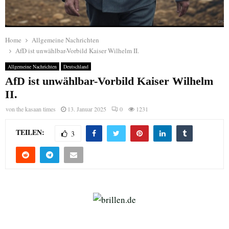
Home
Allgemeine Nachrichten
AfD ist unwählbar-Vorbild Kaiser Wilhelm II.
Allgemeine Nachrichten
Deutschland
AfD ist unwählbar-Vorbild Kaiser Wilhelm
II.
von
the kasaan times
13. Januar 2025
0
1231
TEILEN:
3