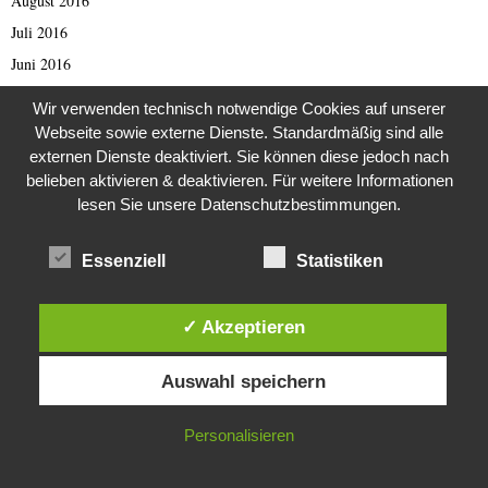
August 2016
Juli 2016
Juni 2016
Mai 2016
Wir verwenden technisch notwendige Cookies auf unserer
April 2016
Webseite sowie externe Dienste. Standardmäßig sind alle
externen Dienste deaktiviert. Sie können diese jedoch nach
März 2016
belieben aktivieren & deaktivieren. Für weitere Informationen
Januar 2016
lesen Sie unsere Datenschutzbestimmungen.
November 2015
Oktober 2015
Essenziell
Statistiken
September 2015
August 2015
✓ Akzeptieren
Juni 2015
Diese Website verwendet Cookies. Durch die weitere Nutzung dieser
September 2012
Auswahl speichern
Website stimmst du der Verwendung von Cookies zu.
August 2012
IN ORDNUNG
Personalisieren
Juli 2012
Mai 2012