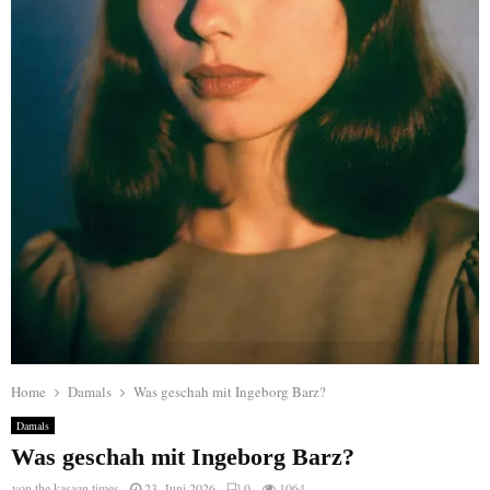
Home
Damals
Was geschah mit Ingeborg Barz?
Damals
Was geschah mit Ingeborg Barz?
von
the kasaan times
23. Juni 2026
0
1064