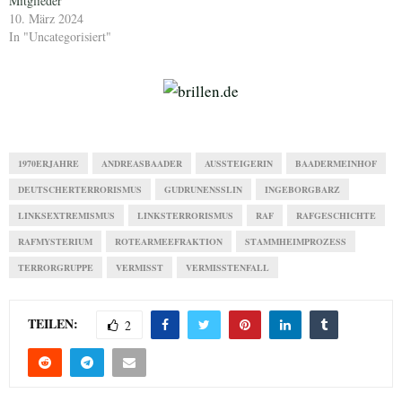
Mitglieder
10. März 2024
In "Uncategorisiert"
1970ERJAHRE
ANDREASBAADER
AUSSTEIGERIN
BAADERMEINHOF
DEUTSCHERTERRORISMUS
GUDRUNENSSLIN
INGEBORGBARZ
LINKSEXTREMISMUS
LINKSTERRORISMUS
RAF
RAFGESCHICHTE
RAFMYSTERIUM
ROTEARMEEFRAKTION
STAMMHEIMPROZESS
TERRORGRUPPE
VERMISST
VERMISSTENFALL
TEILEN:
2