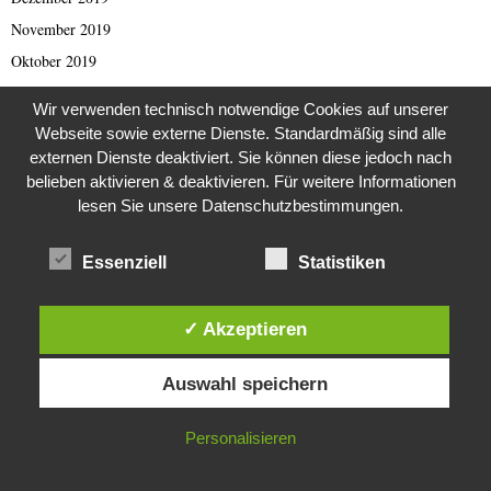
November 2019
Oktober 2019
September 2019
Wir verwenden technisch notwendige Cookies auf unserer
August 2019
Webseite sowie externe Dienste. Standardmäßig sind alle
Juli 2019
externen Dienste deaktiviert. Sie können diese jedoch nach
belieben aktivieren & deaktivieren. Für weitere Informationen
Juni 2019
lesen Sie unsere Datenschutzbestimmungen.
Mai 2019
April 2019
Essenziell
Statistiken
März 2019
Februar 2019
✓ Akzeptieren
Januar 2019
Diese Website verwendet Cookies. Durch die weitere Nutzung dieser
Dezember 2018
Auswahl speichern
Website stimmst du der Verwendung von Cookies zu.
November 2018
IN ORDNUNG
Personalisieren
Oktober 2018
September 2018