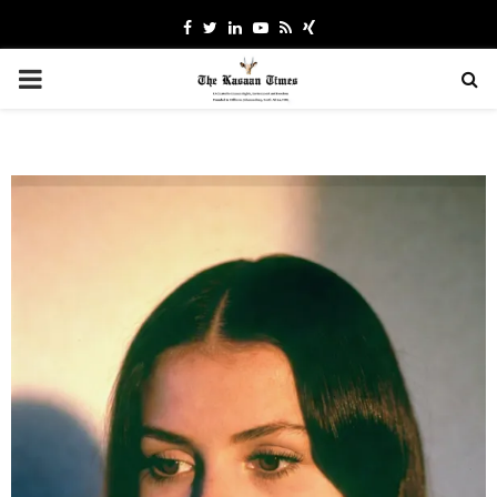
Facebook
Twitter
Linkedin
Youtube
Rss
Xing
PRIMARY
MENU