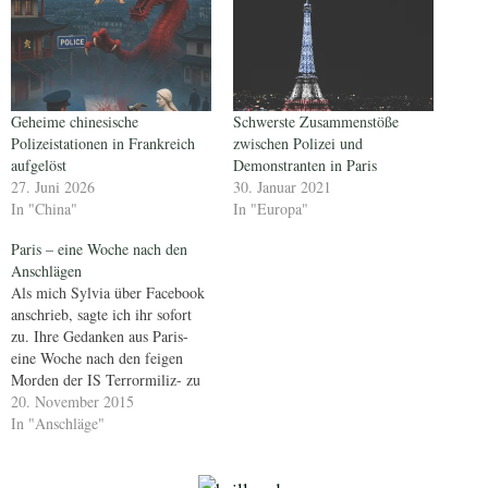
Geheime chinesische
Schwerste Zusammenstöße
Polizeistationen in Frankreich
zwischen Polizei und
aufgelöst
Demonstranten in Paris
27. Juni 2026
30. Januar 2021
In "China"
In "Europa"
Paris – eine Woche nach den
Anschlägen
Als mich Sylvia über Facebook
anschrieb, sagte ich ihr sofort
zu. Ihre Gedanken aus Paris-
eine Woche nach den feigen
Morden der IS Terrormiliz- zu
veröffentlichen. Sie hat Mut und
20. November 2015
wahrscheinlich ist Sehnsucht
In "Anschläge"
nach Frankreich größer, gerade
nach Paris, als die Furcht vor