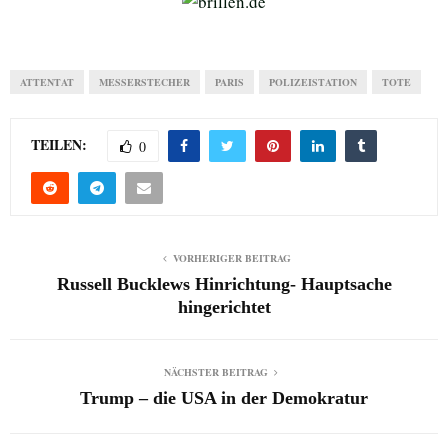
der Baghdadi-Mafia. Denn
nichts muss der Terror-Kalif…
ATTENTAT
MESSERSTECHER
PARIS
POLIZEISTATION
TOTE
TEILEN:
0
VORHERIGER BEITRAG
Russell Bucklews Hinrichtung- Hauptsache
hingerichtet
NÄCHSTER BEITRAG
Trump – die USA in der Demokratur