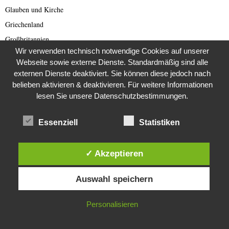
Glauben und Kirche
Griechenland
Großbritannien
Wir verwenden technisch notwendige Cookies auf unserer
Hartz 4
Webseite sowie externe Dienste. Standardmäßig sind alle
Health & Fitness
externen Dienste deaktiviert. Sie können diese jedoch nach
Heritage Scam
belieben aktivieren & deaktivieren. Für weitere Informationen
lesen Sie unsere Datenschutzbestimmungen.
Horoskope
Hotels
Essenziell
Statistiken
Humor
Identitätsdiebstahl
✓ Akzeptieren
Identity Theft
Diese Website verwendet Cookies. Durch die weitere Nutzung dieser
Impfung
Auswahl speichern
Website stimmst du der Verwendung von Cookies zu.
Internes
Internet
IN ORDNUNG
Personalisieren
Iran