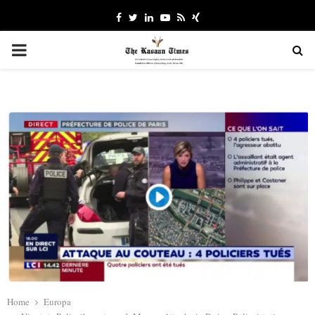
Facebook
Twitter
Linkedin
Youtube
Rss
Xing
PRIMARY
MENU
Home
Europa