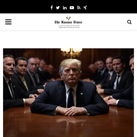
Facebook
Twitter
Linkedin
Youtube
Rss
Xing
PRIMARY
MENU