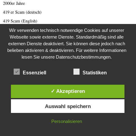
2000er Jahre
419 er Scam (deutsch)
419 Scam (English)
Afghanistan
Wir verwenden technisch notwendige Cookies auf unserer
Webseite sowie externe Dienste. Standardmäßig sind alle
Afrika
externen Dienste deaktiviert. Sie können diese jedoch nach
Allgemeine Nachrichten
belieben aktivieren & deaktivieren. Für weitere Informationen
Animal Scam
lesen Sie unsere Datenschutzbestimmungen.
Antarktis
Essenziell
Statistiken
Arabischer Frühling
Archäologie
✓ Akzeptieren
Architektur
Archiv 1980 er
Diese Website verwendet Cookies. Durch die weitere Nutzung dieser
Auswahl speichern
Website stimmst du der Verwendung von Cookies zu.
Archiv 1990 er
Artículo en lengua española
IN ORDNUNG
Personalisieren
Asien
Australien