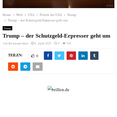
Home
Welt
USA
Politik der USA
Trump
Trump – der Schutzgeld-Erpresser geht um
Trump
Trump – der Schutzgeld-Erpresser geht um
von
the kasaan times
8. April 2025
0
549
TEILEN:
0