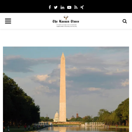
Facebook
Twitter
Linkedin
Youtube
Rss
Xing
PRIMARY
MENU