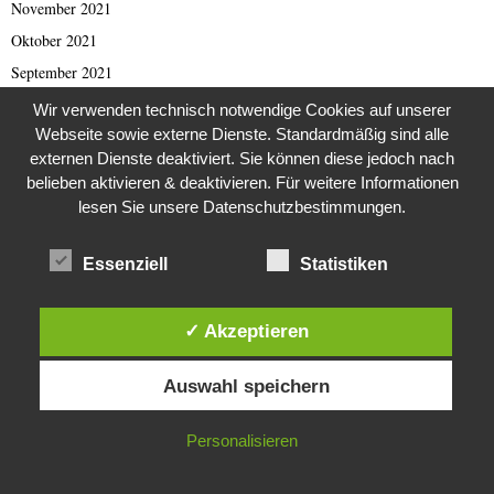
November 2021
Oktober 2021
September 2021
August 2021
Wir verwenden technisch notwendige Cookies auf unserer
Webseite sowie externe Dienste. Standardmäßig sind alle
Juli 2021
externen Dienste deaktiviert. Sie können diese jedoch nach
Juni 2021
belieben aktivieren & deaktivieren. Für weitere Informationen
Mai 2021
lesen Sie unsere Datenschutzbestimmungen.
April 2021
März 2021
Essenziell
Statistiken
Februar 2021
Januar 2021
✓ Akzeptieren
Dezember 2020
Diese Website verwendet Cookies. Durch die weitere Nutzung dieser
Auswahl speichern
Website stimmst du der Verwendung von Cookies zu.
November 2020
Oktober 2020
IN ORDNUNG
Personalisieren
September 2020
August 2020