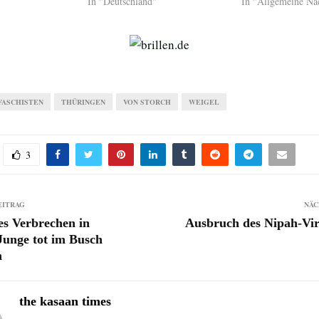
In "Deutschland"
In "Allgemeine Na
FASCHISTEN
THÜRINGEN
VON STORCH
WEIGEL
3
EITRAG
NÄC
es Verbrechen in
Ausbruch des Nipah-Vir
Junge tot im Busch
n
the kasaan times