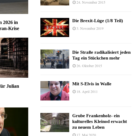
24. November 2015
Die Brexit-Lüge (1/8 Teil)
n 2026 in
3. November 2019
ran-Krise
Die Straße radikalisiert jeden
Tag ein Stückchen mehr
26. Oktober 2015
Mit S-Elvis in Walle
für Julian
18. April 2011
Grube Frankenholz- ein
kulturelles Kleinod erwacht
zu neuem Leben
17. Mai 2020