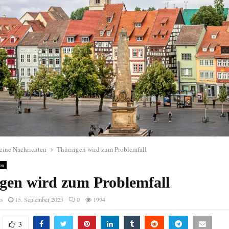
eine Nachrichten
Thüringen wird zum Problemfall
en
gen wird zum Problemfall
es
15. September 2023
0
1994
3