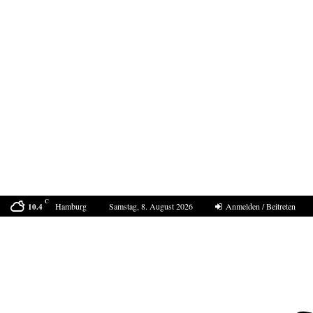
C
Hamburg
Samstag, 8. August 2026
Anmelden / Beitreten
10.4
Bestell-Scam – eine neue Masche