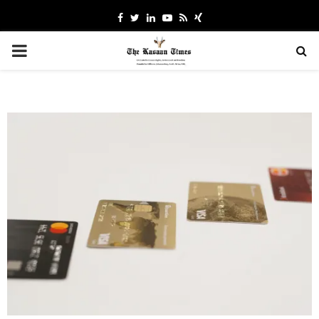
Facebook
Twitter
Linkedin
Youtube
Rss
Xing
PRIMARY
MENU