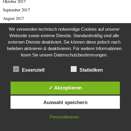
Oktober 2017
September 2017
August 2017
Juli 2017
Wir verwenden technisch notwendige Cookies auf unserer
Juni 2017
Webseite sowie externe Dienste. Standardmäßig sind alle
externen Dienste deaktiviert. Sie können diese jedoch nach
Mai 2017
belieben aktivieren & deaktivieren. Für weitere Informationen
April 2017
lesen Sie unsere Datenschutzbestimmungen.
März 2017
Februar 2017
Essenziell
Statistiken
Januar 2017
November 2016
✓ Akzeptieren
Oktober 2016
Diese Website verwendet Cookies. Durch die weitere Nutzung dieser
Auswahl speichern
Website stimmst du der Verwendung von Cookies zu.
September 2016
August 2016
IN ORDNUNG
Personalisieren
Juli 2016
Juni 2016