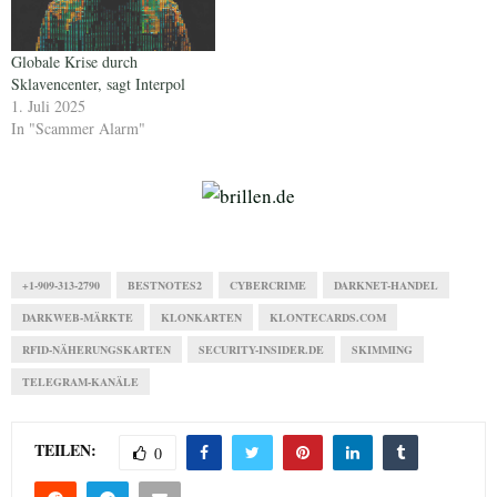
Globale Krise durch
Sklavencenter, sagt Interpol
1. Juli 2025
In "Scammer Alarm"
+1-909-313-2790
BESTNOTES2
CYBERCRIME
DARKNET-HANDEL
DARKWEB-MÄRKTE
KLONKARTEN
KLONTECARDS.COM
RFID-NÄHERUNGSKARTEN
SECURITY-INSIDER.DE
SKIMMING
TELEGRAM-KANÄLE
TEILEN:
0