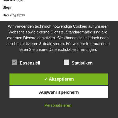
Blogs
Breaking News
Brexit
Wir verwenden technisch notwendige Cookies auf unserer
Bücher
Webseite sowie externe Dienste. Standardmäßig sind alle
Bundestagswahl 2021
externen Dienste deaktiviert. Sie können diese jedoch nach
belieben aktivieren & deaktivieren. Für weitere Informationen
Business
lesen Sie unsere Datenschutzbestimmungen.
Business & Wirtschaft
Catastrophe Scam
Essenziell
Statistiken
China
China Presse
✓ Akzeptieren
Cold Case
Diese Website verwendet Cookies. Durch die weitere Nutzung dieser
Cold Case
Auswahl speichern
Website stimmst du der Verwendung von Cookies zu.
Corona Kriminelle
IN ORDNUNG
Personalisieren
Covid-19
Damals