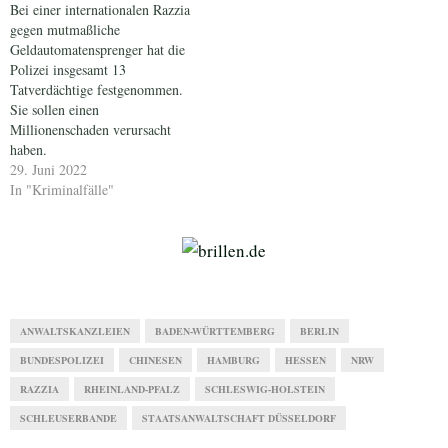
Bei einer internationalen Razzia
gegen mutmaßliche
Geldautomatensprenger hat die
Polizei insgesamt 13
Tatverdächtige festgenommen.
Sie sollen einen
Millionenschaden verursacht
haben.
29. Juni 2022
In "Kriminalfälle"
ANWALTSKANZLEIEN
BADEN-WÜRTTEMBERG
BERLIN
BUNDESPOLIZEI
CHINESEN
HAMBURG
HESSEN
NRW
RAZZIA
RHEINLAND-PFALZ
SCHLESWIG-HOLSTEIN
SCHLEUSERBANDE
STAATSANWALTSCHAFT DÜSSELDORF