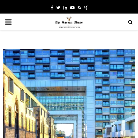
Facebook
Twitter
Linkedin
Youtube
Rss
Xing
PRIMARY
MENU