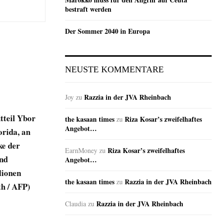
bestraft werden
Der Sommer 2040 in Europa
NEUSTE KOMMENTARE
Razzia in der JVA Rheinbach
Joy
zu
tteil Ybor
the kasaan times
Riza Kosar’s zweifelhaftes
zu
Angebot…
orida, an
ke der
Riza Kosar’s zweifelhaftes
EarnMoney
zu
und
Angebot…
lionen
the kasaan times
Razzia in der JVA Rheinbach
zu
h / AFP)
Razzia in der JVA Rheinbach
Claudia
zu