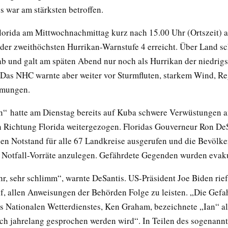
s war am stärksten betroffen.
Florida am Mittwochnachmittag kurz nach 15.00 Uhr (Ortszeit) a
der zweithöchsten Hurrikan-Warnstufe 4 erreicht. Über Land s
 ab und galt am späten Abend nur noch als Hurrikan der niedrig
 Das NHC warnte aber weiter vor Sturmfluten, starkem Wind, R
mungen.
n“ hatte am Dienstag bereits auf Kuba schwere Verwüstungen a
 Richtung Florida weitergezogen. Floridas Gouverneur Ron DeS
den Notstand für alle 67 Landkreise ausgerufen und die Bevölk
, Notfall-Vorräte anzulegen. Gefährdete Gegenden wurden evaku
hr, sehr schlimm“, warnte DeSantis. US-Präsident Joe Biden rief
, allen Anweisungen der Behörden Folge zu leisten. „Die Gefahr
es Nationalen Wetterdienstes, Ken Graham, bezeichnete „Ian“ al
ch jahrelang gesprochen werden wird“. In Teilen des sogenann