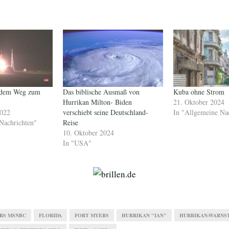
 dem Weg zum
Das biblische Ausmaß von
Kuba ohne Strom
Hurrikan Milton- Biden
21. Oktober 2024
2022
verschiebt seine Deutschland-
In "Allgemeine Na
Nachrichten"
Reise
10. Oktober 2024
In "USA"
RS MSNBC
FLORIDA
FORT MYERS
HURRIKAN "IAN"
HURRIKAN-WARNST