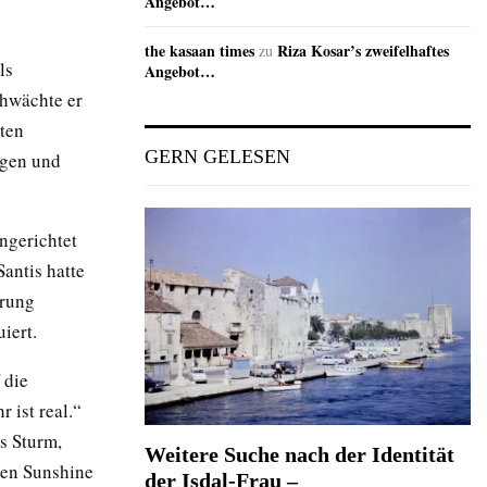
Angebot…
the kasaan times
Riza Kosar’s zweifelhaftes
zu
ls
Angebot…
chwächte er
sten
GERN GELESEN
egen und
ngerichtet
antis hatte
erung
iert.
 die
 ist real.“
s Sturm,
Weitere Suche nach der Identität
ten Sunshine
der Isdal-Frau –