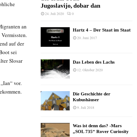
ohliche
Jugoslavijo, dobar dan
24. Juli 2020
0
Migranten an
Hartz 4 – Der Staat im Staat
 Vermissten.
20. Juni 2017
end auf der
Boot sei
ter Slosar
Das Leben des Lachs
12. Oktober 2020
„Ian“ vor.
gekommen.
Die Geschichte der
Kubushäuser
9. Juli 2018
Was ist denn das? -Mars
„SOL 735“ Rover Curiosity