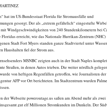
 MARTINEZ
n“ hat im US-Bundesstaat Florida für Stromausfälle und
ngen gesorgt. Der als „extrem gefährlich“ eingestufte Wirbel
mit Windgeschwindigkeiten von 240 Stundenkilometern bei Ca
 Floridas erreicht, wie das Nationale Hurrikan-Zentrum (NHC) m
genen Stadt Fort Myers standen ganze Stadtviertel unter Wasser,
n Haushalten fiel der Strom aus.
ernsehsenders MSNBC zeigten auch in der Stadt Naples komplet
e Straßen, in denen Autos trieben. Die weiter nördlich gelegen
wurde von heftigen Regenfällen getroffen, wie Journalisten der
gentur AFP vor Ort berichteten. Im Stadtzentrum wurden Pal
issen.
 der Webseite poweroutage.us saßen am Abend mehr als zwei 
 insgesamt gut elf Millionen Stromkunden im Dunkeln. Der Süd