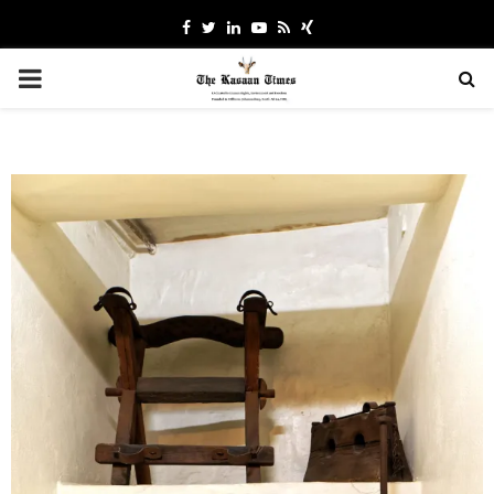
Facebook
Twitter
Linkedin
Youtube
Rss
Xing
PRIMARY
MENU