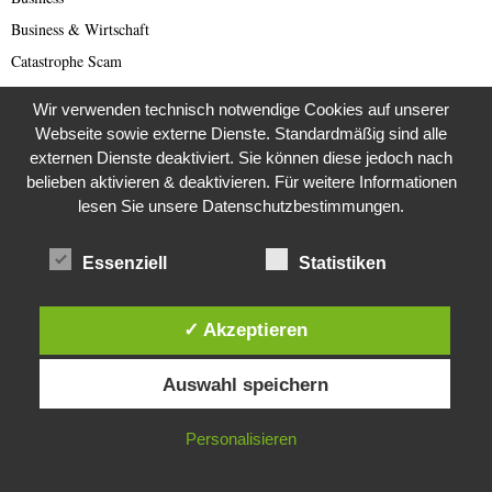
Business & Wirtschaft
Catastrophe Scam
China
Wir verwenden technisch notwendige Cookies auf unserer
China Presse
Webseite sowie externe Dienste. Standardmäßig sind alle
Cold Case
externen Dienste deaktiviert. Sie können diese jedoch nach
belieben aktivieren & deaktivieren. Für weitere Informationen
Cold Case
lesen Sie unsere Datenschutzbestimmungen.
Corona Kriminelle
Covid-19
Essenziell
Statistiken
Damals
Darknet Reporter
✓ Akzeptieren
Dating Scam
Diese Website verwendet Cookies. Durch die weitere Nutzung dieser
DDR
Auswahl speichern
Website stimmst du der Verwendung von Cookies zu.
Der Darknetreporter
IN ORDNUNG
Personalisieren
Deutsche Politik
Deutschland