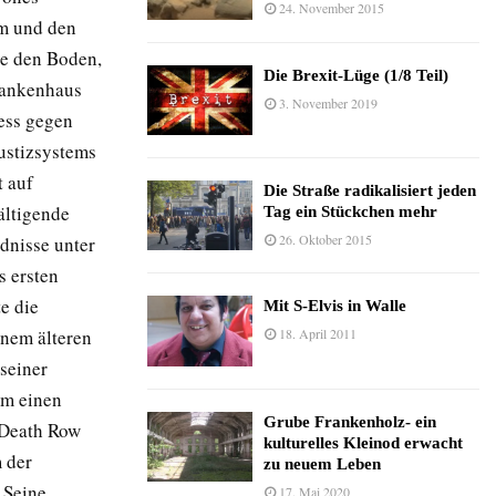
24. November 2015
rm und den
te den Boden,
Die Brexit-Lüge (1/8 Teil)
rankenhaus
3. November 2019
zess gegen
Justizsystems
t auf
Die Straße radikalisiert jeden
ältigende
Tag ein Stückchen mehr
26. Oktober 2015
dnisse unter
 ersten
e die
Mit S-Elvis in Walle
inem älteren
18. April 2011
seiner
hm einen
Grube Frankenholz- ein
m Death Row
kulturelles Kleinod erwacht
m der
zu neuem Leben
 Seine
17. Mai 2020