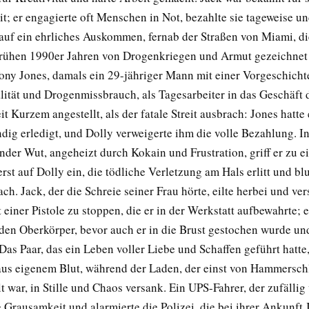
t; er engagierte oft Menschen in Not, bezahlte sie tageweise un
auf ein ehrliches Auskommen, fernab der Straßen von Miami, di
rühen 1990er Jahren von Drogenkriegen und Armut gezeichnet
ony Jones, damals ein 29-jähriger Mann mit einer Vorgeschicht
lität und Drogenmissbrauch, als Tagesarbeiter in das Geschäft 
eit Kurzem angestellt, als der fatale Streit ausbrach: Jones hatt
ndig erledigt, und Dolly verweigerte ihm die volle Bezahlung. I
der Wut, angeheizt durch Kokain und Frustration, griff er zu 
rst auf Dolly ein, die tödliche Verletzung am Hals erlitt und bl
. Jack, der die Schreie seiner Frau hörte, eilte herbei und ver
 einer Pistole zu stoppen, die er in der Werkstatt aufbewahrte; e
 den Oberkörper, bevor auch er in die Brust gestochen wurde un
as Paar, das ein Leben voller Liebe und Schaffen geführt hatte,
aus eigenem Blut, während der Laden, der einst von Hammersc
t war, in Stille und Chaos versank. Ein UPS-Fahrer, der zufälli
 Grausamkeit und alarmierte die Polizei, die bei ihrer Ankunft 