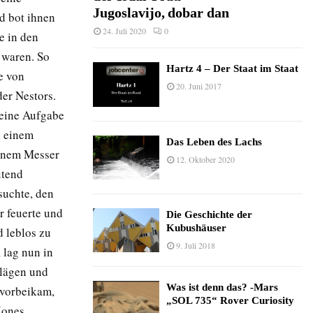
Jugoslavijo, dobar dan
d bot ihnen
24. Juli 2020
0
e in den
 waren. So
Hartz 4 – Der Staat im Staat
e von
20. Juni 2017
der Nestors.
e eine Aufgabe
n einem
Das Leben des Lachs
einem Messer
12. Oktober 2020
utend
suchte, den
r feuerte und
Die Geschichte der
Kubushäuser
d leblos zu
9. Juli 2018
 lag nun in
hlägen und
Was ist denn das? -Mars
g vorbeikam,
„SOL 735“ Rover Curiosity
Jones