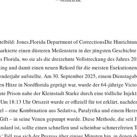
telbild: Jones,Florida Department of CorrectionsDie Hinrichtu
arkierte einen düsteren Meilenstein in der jüngsten Geschichte
 Florida, wo sie als die dreizehnte Vollstreckung des Jahres 20
ing und damit einen neuen Rekord für die meisten Exekutionen
enderjahr aufstellte. Am 30. September 2025, einem Dienstagab
en Hitze in Nordflorida geprägt war, wurde der 64-jährige Vict
ate Prison nahe der Kleinstadt Starke durch eine tödliche Injekt
 Um 18:13 Uhr Ortszeit wurde er offiziell für tot erklärt, nachd
tel – eine Kombination aus Sedativa, Paralytika und einem Herzs
Gift – in seine Venen gepumpt wurde. Diese Methode, die seit 
andard ist, sollte einen schnellen und scheinbar schmerzfreien 
‘ Fall zog sich der Prozess über einige Minuten hin, in denen d