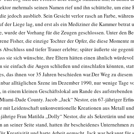
ektor mehrmals seinen Namen rief und ihn schüttelte, um eine 
die jedoch ausblieb. Sein Gesicht verlor rasch an Farbe, währen
uf der Liege lag, und erst als ein Mediziner die Kammer betrat 
te, wurde der Vorhang für die Zeugen geschlossen. Unter den B
rene Fisher, die einzige Tochter der Opfer, die diese Momente m
 Abschluss und tiefer Trauer erlebte; später äußerte sie gegen
ass sie sich wünschte, ihre Eltern hätten einen ähnlich würdevo
 sie einfach die Augen schließen und einschlafen könnten, stat
es, das ihnen vor 35 Jahren beschieden war.Der Weg zu diese
einbar alltäglichen Szene im Dezember 1990, nur wenige Tage v
 in einem kleinen Geschäftslokal am Rande des aufstrebenden 
iami-Dade County. Jacob „Jack“ Nestor, ein 67-jähriger Erfin
er mit Leidenschaft unkonventionelle Kreationen aus Metall und
-jährige Frau Matilda „Dolly“ Nestor, die als Sekretärin und u
in an seiner Seite stand, hatten ihr bescheidenes Unternehmen 
für Kreativität und harte Arbeit gemacht. Jack war bekannt für 