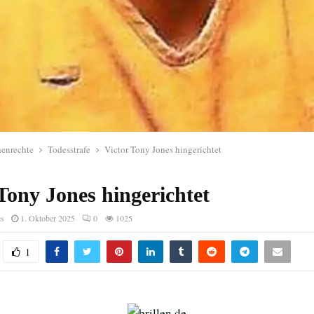
enrechte
Todesstrafe
Victor Tony Jones hingerichtet
Tony Jones hingerichtet
es
1. Oktober 2025
0
1025
1