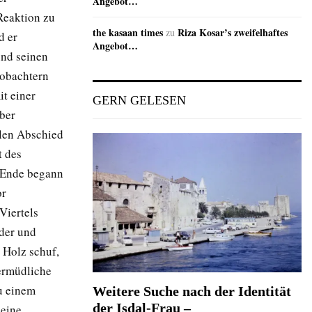
Angebot…
Reaktion zu
the kasaan times
Riza Kosar’s zweifelhaftes
zu
d er
Angebot…
und seinen
eobachtern
it einer
GERN GELESEN
über
llen Abschied
t des
m Ende begann
or
Viertels
der und
 Holz schuf,
nermüdliche
zu einem
Weitere Suche nach der Identität
der Isdal-Frau –
seine