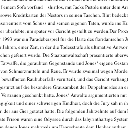
f einem Sofa vorfand – shirtlos, mit Jacks Pistole unter dem A
 sowie Kreditkarten der Nestors in seinen Taschen. Blut bedeck
esorientiert vom Schuss und seinen eigenen Taten, wurde ins K
er überlebte, um später vor Gericht gestellt zu werden.Der Pro
 1993 war ein Paradebeispiel für die Härte des floridanischen 
 Jahren, einer Zeit, in der die Todesstrafe als ultimative Antwor
chen gefeiert wurde. Die Staatsanwaltschaft präsentierte überw
 Tatwaffe, die geraubten Gegenstände und Jones‘ eigene Gestän
 von Schmerzmitteln und Reue. Er wurde zweimal wegen Mordes
 bewaffneten Raubüberfalls verurteilt, und das Gericht verhängt
 gestützt auf die besondere Grausamkeit der Doppelmordes an e
m Vertrauen geschenkt hatte. Jones‘ Anwälte argumentierten mit 
igkeit und einer schwierigen Kindheit, doch die Jury sah in i
r, der aus Gier getötet hatte. Die folgenden Jahrzehnte auf de
tate Prison waren eine Odyssee durch das labyrinthartige Syste
in denen Jones mehrmals um Haaresbreite dem Henker entkam.