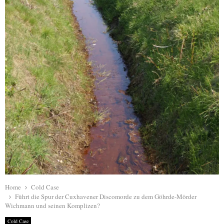
Home
Cold Case
Führt die Spur der Cuxhavener Discomorde zu dem Göhrde-Mörder
Wichmann und seinen Komplizen?
Cold Case