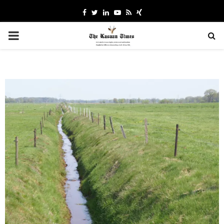
Facebook
Twitter
Linkedin
Youtube
Rss
Xing
PRIMARY
MENU