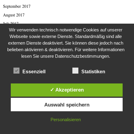
September 2017
August 2017
Juli 2017
Wir verwenden technisch notwendige Cookies auf unserer
Juni 2017
Webseite sowie externe Dienste. Standardmäßig sind alle
Mai 2017
externen Dienste deaktiviert. Sie können diese jedoch nach
April 2017
belieben aktivieren & deaktivieren. Für weitere Informationen
lesen Sie unsere Datenschutzbestimmungen.
März 2017
Februar 2017
Essenziell
Statistiken
Januar 2017
November 2016
✓ Akzeptieren
Oktober 2016
Diese Website verwendet Cookies. Durch die weitere Nutzung dieser
September 2016
Auswahl speichern
Website stimmst du der Verwendung von Cookies zu.
August 2016
Juli 2016
IN ORDNUNG
Personalisieren
Juni 2016