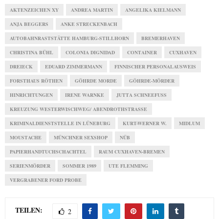
AKTENZEICHEN XY
ANDREA MARTIN
ANGELIKA KIELMANN
ANJA BEGGERS
ANKE STRECKENBACH
AUTOBAHNRASTSTÄTTE HAMBURG-STILLHORN
BREMERHAVEN
CHRISTINA BÜHL
COLONIA DIGNIDAD
CONTAINER
CUXHAVEN
DREIECK
EDUARD ZIMMERMANN
FINNISCHER PERSONALAUSWEIS
FORSTHAUS RÖTHEN
GÖHRDE MORDE
GÖHRDE-MÖRDER
HINRICHTUNGEN
IRENE WARNKE
JUTTA SCHNEEFUSS
KREUZUNG WESTERWISCHWEG/ ABENDROTHSTRASSE
KRIMINALDIENSTSTELLE IN LÜNEBURG
KURT-WERNER W.
MIDLUM
MOUSTACHE
MÜNCHNER SEXSHOP
NÜB
PAPIERHANDTUCHSCHACHTEL
RAUM CUXHAVEN-BREMEN
SERIENMÖRDER
SOMMER 1989
UTE FLEMMING
VERGRABENER FORD PROBE
TEILEN:
2