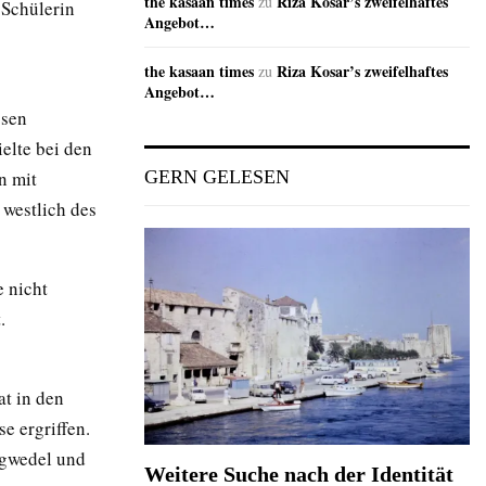
the kasaan times
Riza Kosar’s zweifelhaftes
zu
 Schülerin
Angebot…
the kasaan times
Riza Kosar’s zweifelhaftes
zu
Angebot…
ssen
elte bei den
n mit
GERN GELESEN
westlich des
 nicht
.
t in den
 ergriffen.
rgwedel und
Weitere Suche nach der Identität