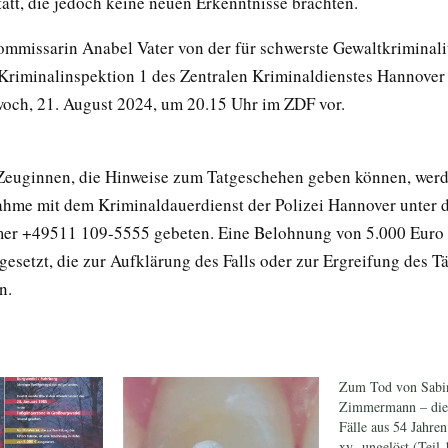
tatt, die jedoch keine neuen Erkenntnisse brachten.
ommissarin Anabel Vater von der für schwerste Gewaltkriminali
Kriminalinspektion 1 des Zentralen Kriminaldienstes Hannover 
woch, 21. August 2024, um 20.15 Uhr im ZDF vor.
Zeuginnen, die Hinweise zum Tatgeschehen geben können, wer
hme mit dem Kriminaldauerdienst der Polizei Hannover unter 
r +49511 109-5555 gebeten. Eine Belohnung von 5.000 Euro i
esetzt, die zur Aufklärung des Falls oder zur Ergreifung des Tä
n.
Zum Tod von Sabi
Zimmermann – die 
Fälle aus 54 Jahre
xy- ungelöst (Teil 