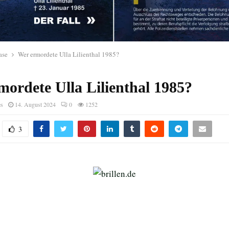
ase
Wer ermordete Ulla Lilienthal 1985?
mordete Ulla Lilienthal 1985?
es
14. August 2024
0
1252
3