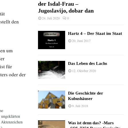
der Isdal-Frau –
Jugoslavijo, dobar dan
tät
24. Juli 2020
0
stellt den
Hartz 4 – Der Staat im Staat
20. Juni 2017
den um
der
Das Leben des Lachs
st für
12. Oktober 2020
ters oder der
Die Geschichte der
Kubushäuser
9. Juli 2018
ne
ungeklärten
n Aktenzeichen
Was ist denn das? -Mars
1)