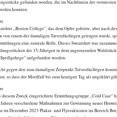
ngsstücke gefunden worden, die im Nachhinein der vermissten
erden konnten.
eatshirt „Boston College“, das dem Opfer gehörte, aber nach de
 von einem der damaligen Tatverdächtigen getragen wurde, spi
mittlungen eine zentrale Rolle. Dieses Sweatshirt war zusamme
dungsstücken der 15-Jährigen in dem angrenzenden Waldstück 
„Sprillgehege“ aufgefunden worden.
cht gegen den zum damaligen Zeitpunkt Tatverdächtigen konnte
en, so dass der Mordfall bis zum heutigen Tag als ungeklärt gilt
u diesem Zweck eingerichtete Ermittlungsgruppe „Cold Case“ ha
Jahren verschiedene Maßnahmen zur Gewinnung neuer Hinweise
en im Dezember 2023 Plakat- und Flyeraktionen im Bereich Bu