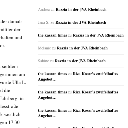
Razzia in der JVA Rheinbach
Andrea
zu
 der damals
Razzia in der JVA Rheinbach
Jana S.
zu
mittler der
the kasaan times
Razzia in der JVA Rheinbach
zu
rhalten und
or.
Razzia in der JVA Rheinbach
Melanie
zu
Razzia in der JVA Rheinbach
Sabine
zu
t seitdem
the kasaan times
Riza Kosar’s zweifelhaftes
ngerinnen am
zu
Angebot…
wurde Ulla L.
d die
the kasaan times
Riza Kosar’s zweifelhaftes
zu
Angebot…
Fuhrberg, in
desstraße
the kasaan times
Riza Kosar’s zweifelhaftes
zu
k westlich
Angebot…
egen 17.30