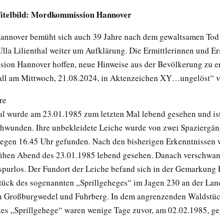
Titelbild: Mordkommission Hannover
Hannover bemüht sich auch 39 Jahre nach dem gewaltsamen Tod
lla Lilienthal weiter um Aufklärung. Die Ermittlerinnen und Er
on Hannover hoffen, neue Hinweise aus der Bevölkerung zu e
Fall am Mittwoch, 21.08.2024, in Aktenzeichen XY…ungelöst“ v
hal wurde am 23.01.1985 zum letzten Mal lebend gesehen und is
chwunden. Ihre unbekleidete Leiche wurde von zwei Spaziergä
egen 16.45 Uhr gefunden. Nach den bisherigen Erkenntnissen 
rühen Abend des 23.01.1985 lebend gesehen. Danach verschwan
spurlos. Der Fundort der Leiche befand sich in der Gemarkung 
ück des sogenannten „Sprillgeheges“ im Jagen 230 an der Lan
n Großburgwedel und Fuhrberg. In dem angrenzenden Waldstüc
zes „Sprillgehege“ waren wenige Tage zuvor, am 02.02.1985, g