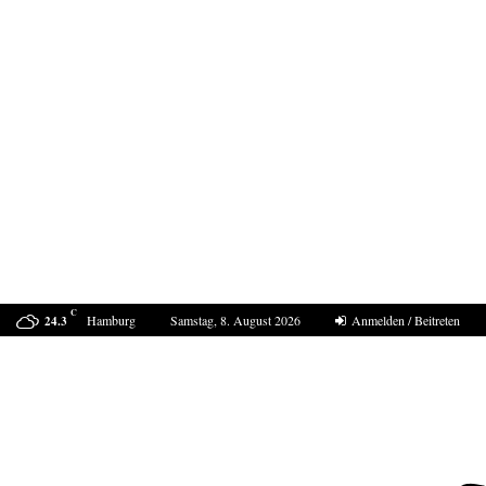
C
Hamburg
Samstag, 8. August 2026
Anmelden / Beitreten
24.3
Drohne am Leipziger Flughafen- wie sollte die…