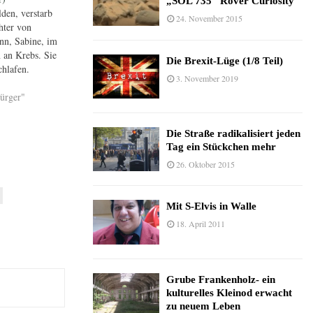
„SOL 735“ Rover Curiosity
den, verstarb
24. November 2015
hter von
n, Sabine, im
 an Krebs. Sie
Die Brexit-Lüge (1/8 Teil)
chlafen.
3. November 2019
68 Jahre alt.
ange Jahre
ürger"
ätig.
rte sie
Die Straße radikalisiert jeden
 Peters xy und
Tag ein Stückchen mehr
m Vater 1997
26. Oktober 2015
Mit S-Elvis in Walle
18. April 2011
Grube Frankenholz- ein
kulturelles Kleinod erwacht
zu neuem Leben