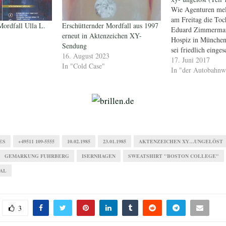
Wie Agenturen mel
am Freitag die Toc
Mordfall Ulla L.
Erschütternder Mordfall aus 1997
Eduard Zimmerman
erneut in Aktenzeichen XY-
Hospiz in München
Sendung
sei friedlich einges
16. August 2023
Zimmermann wurde 
17. Juni 2017
In "Cold Case"
Zimmermann war l
In "der Autobahnw
hinter der Kamera t
Zeitweilen moderie
zusammen mit Butz
übernahm von ihre
"Vorsicht…
ES
+49511 109-5555
10.02.1985
23.01.1985
AKTENZEICHEN XY…UNGELÖST
GEMARKUNG FUHRBERG
ISERNHAGEN
SWEATSHIRT "BOSTON COLLEGE"
HAL
3