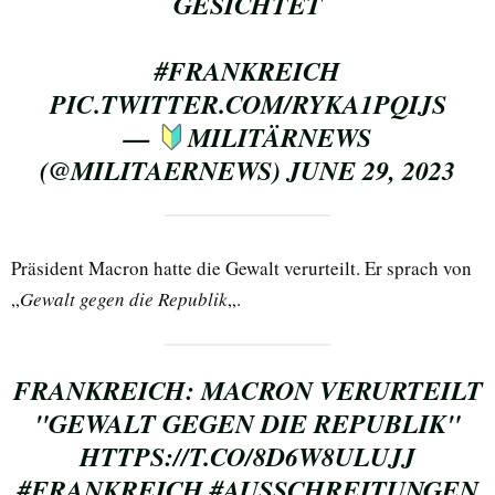
GESICHTET
#FRANKREICH
PIC.TWITTER.COM/RYKA1PQIJS
—
MILITÄRNEWS
(@MILITAERNEWS)
JUNE 29, 2023
Präsident Macron hatte die Gewalt verurteilt. Er sprach von
„
Gewalt gegen die Republik
„.
FRANKREICH: MACRON VERURTEILT
"GEWALT GEGEN DIE REPUBLIK"
HTTPS://T.CO/8D6W8ULUJJ
#FRANKREICH
#AUSSCHREITUNGEN