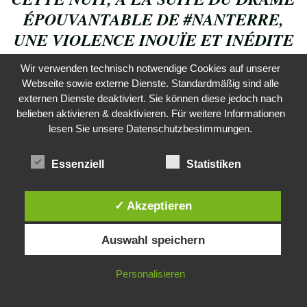
ÉPOUVANTABLE DE
#NANTERRE
,
UNE VIOLENCE INOUÏE ET INÉDITE
S’EST ABATTUE SUR LE
Wir verwenden technisch notwendige Cookies auf unserer
#VALFOURRÉ
. LA MAIRIE DE
Webseite sowie externe Dienste. Standardmäßig sind alle
QUARTIER A ÉTÉ COMPLÈTEMENT
externen Dienste deaktiviert. Sie können diese jedoch nach
belieben aktivieren & deaktivieren. Für weitere Informationen
DÉTRUITE PAR LE FEU.
lesen Sie unsere Datenschutzbestimmungen.
#MANTESLAJOLIE
PIC.TWITTER.COM/K89SEFRDJI
Essenziell
Statistiken
— RAPHAËL COGNET
(@RAPHAELCOGNET)
JUNE 28, 2023
✓ Akzeptieren
Diese Website verwendet Cookies. Durch die weitere Nutzung dieser
Auswahl speichern
Website stimmst du der Verwendung von Cookies zu.
Der tödliche Polizeieinsatz löste in Frankreich Empörung
IN ORDNUNG
Personalisieren
und eine Debatte über überzogene Polizeigewalt aus.2000
Polizisten werden heute Abend in den Pariser Vororten