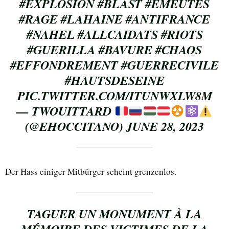
#EXPLOSION
#BLAST
#EMEUTES
#RAGE
#LAHAINE
#ANTIFRANCE
#NAHEL
#ALLCAIDATS
#RIOTS
#GUERILLA
#BAVURE
#CHAOS
#EFFONDREMENT
#GUERRECIVILE
#HAUTSDESEINE
PIC.TWITTER.COM/ITUNWXLW8M
— TWOUITTARD
(@EHOCCITANO)
JUNE 28, 2023
Der Hass einiger Mitbürger scheint grenzenlos.
TAGUER UN MONUMENT À LA