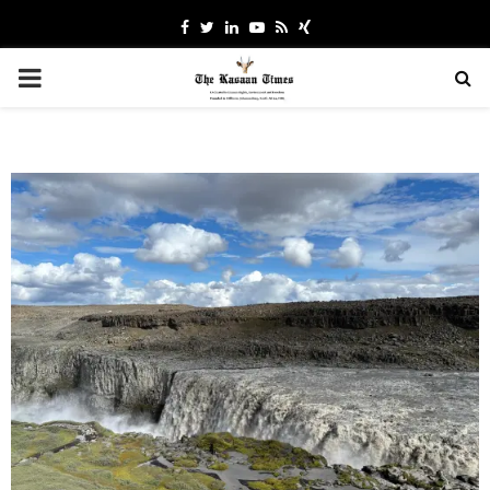
Facebook
Twitter
Linkedin
Youtube
Rss
Xing
PRIMARY
MENU