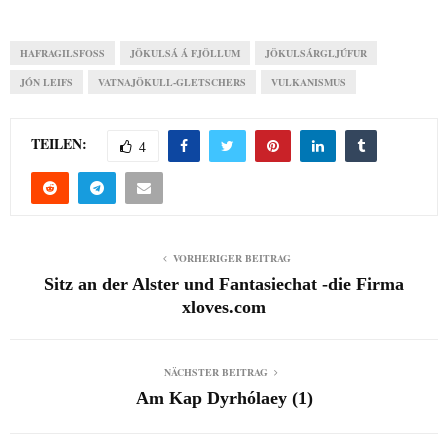
HAFRAGILSFOSS
JÖKULSÁ Á FJÖLLUM
JÖKULSÁRGLJÚFUR
JÓN LEIFS
VATNAJÖKULL-GLETSCHERS
VULKANISMUS
TEILEN:
4
VORHERIGER BEITRAG
Sitz an der Alster und Fantasiechat -die Firma
xloves.com
NÄCHSTER BEITRAG
Am Kap Dyrhólaey (1)