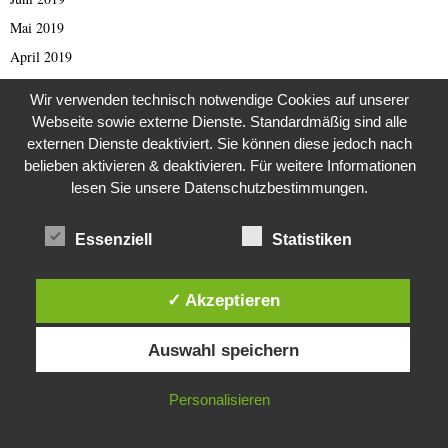
Mai 2019
April 2019
März 2019
Wir verwenden technisch notwendige Cookies auf unserer
Februar 2019
Webseite sowie externe Dienste. Standardmäßig sind alle
Januar 2019
externen Dienste deaktiviert. Sie können diese jedoch nach
belieben aktivieren & deaktivieren. Für weitere Informationen
Dezember 2018
lesen Sie unsere Datenschutzbestimmungen.
November 2018
Oktober 2018
Essenziell
Statistiken
September 2018
August 2018
✓ Akzeptieren
Juli 2018
Diese Website verwendet Cookies. Durch die weitere Nutzung dieser
Juni 2018
Auswahl speichern
Website stimmst du der Verwendung von Cookies zu.
Mai 2018
IN ORDNUNG
Personalisieren
April 2018
März 2018