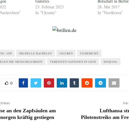
ngen
Guterres
Botschaft in Berlin
2022
23. Februar 2023
28. Mai 2017
Nachrichten"
In "Ukraine"
In "Nordkorea"
NI / AFP
MICHELLE BACHELET
UIGUREN
UN-BERICHT
EGEN DIE MENSCHLICHKEIT
VEREINTEN NATIONEN IN GENF
XINJIANG
0
EITRAG
NÄC
se an den Zapfsäulen am
Lufthansa st
orgen kräftig gestiegen
Pilotenstreiks am Frei