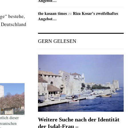
Angebot…
the kasaan times
Riza Kosar’s zweifelhaftes
zu
rge“ bestehe,
Angebot…
e Deutschland
GERN GELESEN
tlich dieser
Weitere Suche nach der Identität
reanischen
der Isdal-Frau –