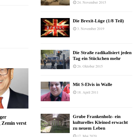
24. November 2015
Die Brexit-Lüge (1/8 Teil)
3. November 2019
Die Straße radikalisiert jeden
Tag ein Stückchen mehr
26. Oktober 2015
Mit S-Elvis in Walle
18. April 2011
Grube Frankenholz- ein
ger
kulturelles Kleinod erwacht
g Zemin verst
zu neuem Leben
17. Mai 2020