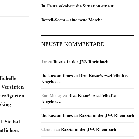
In Ceuta eskaliert die Situation erneut
Bestell-Scam – eine neue Masche
NEUSTE KOMMENTARE
Razzia in der JVA Rheinbach
Joy
zu
the kasaan times
Riza Kosar’s zweifelhaftes
zu
ichelle
Angebot…
r Vereinten
verzögerten
Riza Kosar’s zweifelhaftes
EarnMoney
zu
Angebot…
eking
the kasaan times
Razzia in der JVA Rheinbach
zu
. Sie hat
Razzia in der JVA Rheinbach
ntlichen.
Claudia
zu