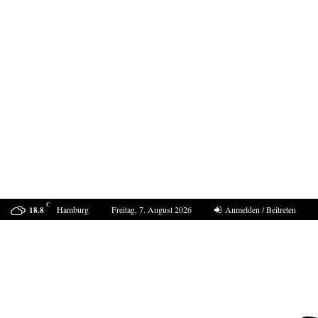
C
Hamburg
Freitag, 7. August 2026
Anmelden / Beitreten
18.8
Bestell-Scam – eine neue Masche