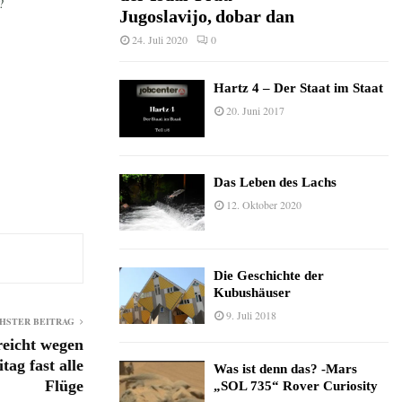
?
Jugoslavijo, dobar dan
24. Juli 2020
0
Hartz 4 – Der Staat im Staat
20. Juni 2017
Das Leben des Lachs
12. Oktober 2020
Die Geschichte der
Kubushäuser
9. Juli 2018
HSTER BEITRAG
reicht wegen
tag fast alle
Was ist denn das? -Mars
Flüge
„SOL 735“ Rover Curiosity