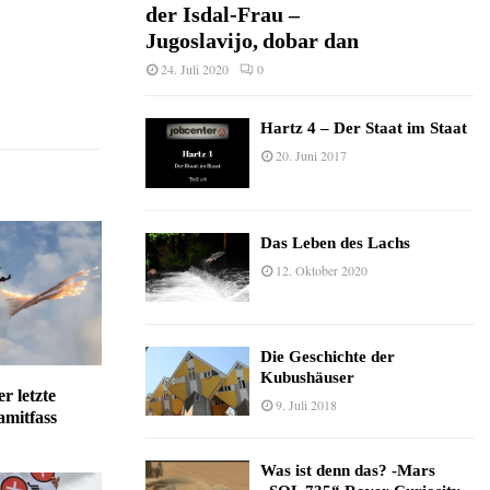
der Isdal-Frau –
Jugoslavijo, dobar dan
24. Juli 2020
0
Hartz 4 – Der Staat im Staat
20. Juni 2017
Das Leben des Lachs
12. Oktober 2020
Die Geschichte der
Kubushäuser
r letzte
9. Juli 2018
mitfass
Was ist denn das? -Mars