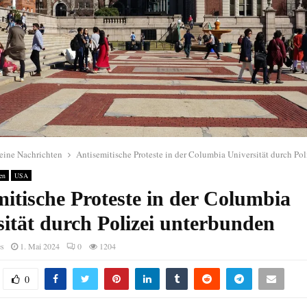
eine Nachrichten
Antisemitische Proteste in der Columbia Universität durch Po
en
USA
itische Proteste in der Columbia
sität durch Polizei unterbunden
es
1. Mai 2024
0
1204
0