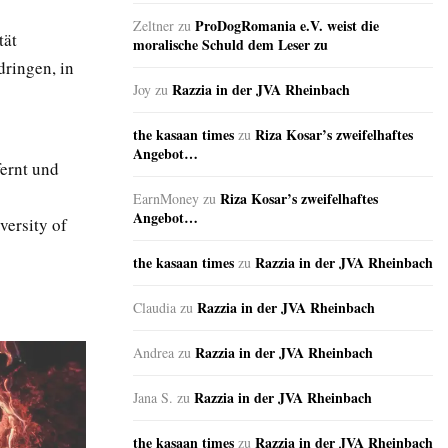
ProDogRomania e.V. weist die
Zeltner
zu
tät
moralische Schuld dem Leser zu
ringen, in
Razzia in der JVA Rheinbach
Joy
zu
the kasaan times
Riza Kosar’s zweifelhaftes
zu
Angebot…
fernt und
Riza Kosar’s zweifelhaftes
EarnMoney
zu
Angebot…
versity of
the kasaan times
Razzia in der JVA Rheinbach
zu
Razzia in der JVA Rheinbach
Claudia
zu
Razzia in der JVA Rheinbach
Andrea
zu
Razzia in der JVA Rheinbach
Jana S.
zu
the kasaan times
Razzia in der JVA Rheinbach
zu