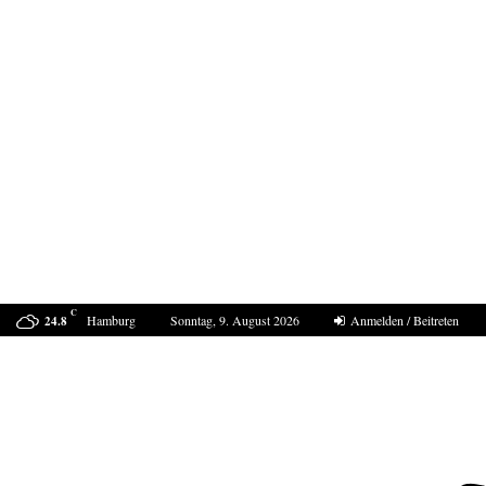
C
Hamburg
Sonntag, 9. August 2026
Anmelden / Beitreten
24.8
Sucht Putin den Casus belli mit Deutschland?