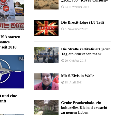
„SOL 735“ Rover Curiosity
24. November 2015
Die Brexit-Lüge (1/8 Teil)
3. November 2019
USA starten
sames
 seit 2018
Die Straße radikalisiert jeden
Tag ein Stückchen mehr
26. Oktober 2015
Mit S-Elvis in Walle
18. April 2011
 und eine
unft
Grube Frankenholz- ein
kulturelles Kleinod erwacht
zu neuem Leben