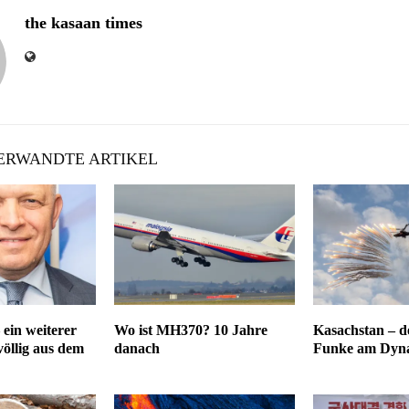
the kasaan times
RWANDTE ARTIKEL
 ein weiterer
Wo ist MH370? 10 Jahre
Kasachstan – de
 völlig aus dem
danach
Funke am Dyna