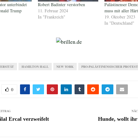
tor unterbindet
Robert Badinter verstorben
Palästinenser Demo
Donald Trump
11. Februar 2024
muss mit aller Här
In "Frankreich"
19. Oktober 2023
In "Deutschland"
VERSITÄT
HAMILTON HALL
NEW YORK
PRO-PALÄSTINENSISCHER PROTES
0
EITRAG
NÄC
lal Ercal verzweifelt
Hunde, wollt ihr