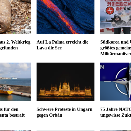
s 2. Weltkrieg
Auf La Palma erreicht die
Südkorea und 
 gefunden
Lava die See
größtes gemein
Militärmanöver
s für den
Schwere Proteste in Ungarn
75 Jahre NATO
euta bestraft
gegen Orbán
ungewisse Zuk