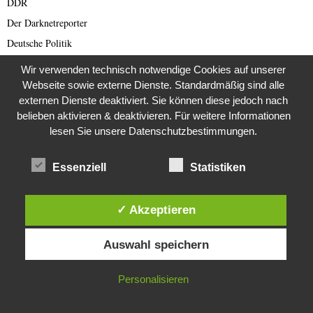
DDR
Der Darknetreporter
Deutsche Politik
Deutschland
Wir verwenden technisch notwendige Cookies auf unserer
Diabetes
Webseite sowie externe Dienste. Standardmäßig sind alle
externen Dienste deaktiviert. Sie können diese jedoch nach
Die Stem van die Apartheid
belieben aktivieren & deaktivieren. Für weitere Informationen
Dokumentationen
lesen Sie unsere Datenschutzbestimmungen.
Editor's Picks
Energie
Essenziell
Statistiken
English articles
English Scam
✓ Akzeptieren
Europa
Diese Website verwendet Cookies. Durch die weitere Nutzung dieser
Auswahl speichern
Website stimmst du der Verwendung von Cookies zu.
Fake Barrister
Fastfood
IN ORDNUNG
Personalisieren
Fauna
Featured