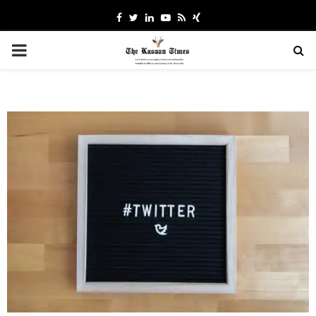
Facebook
Twitter
Linkedin
Youtube
Rss
Xing
PRIMARY
MENU