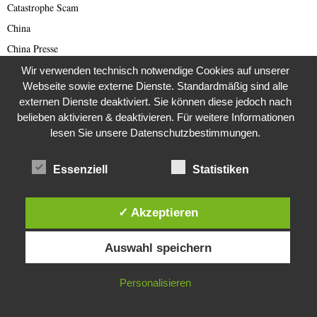
Catastrophe Scam
China
China Presse
Cold Case
Wir verwenden technisch notwendige Cookies auf unserer
Webseite sowie externe Dienste. Standardmäßig sind alle
Cold Case
externen Dienste deaktiviert. Sie können diese jedoch nach
Corona Kriminelle
belieben aktivieren & deaktivieren. Für weitere Informationen
Covid-19
lesen Sie unsere Datenschutzbestimmungen.
Damals
Essenziell
Statistiken
Darknet Reporter
Dating Scam
DDR
✓ Akzeptieren
Der Darknetreporter
Diese Website verwendet Cookies. Durch die weitere Nutzung dieser
Auswahl speichern
Website stimmst du der Verwendung von Cookies zu.
Deutsche Politik
Deutschland
IN ORDNUNG
Personalisieren
Diabetes
Die Stem van die Apartheid