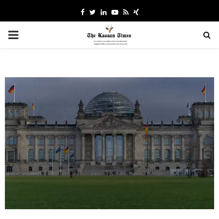
Facebook
Twitter
Linkedin
Youtube
Rss
Xing
PRIMARY
MENU