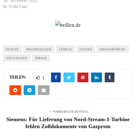
26. November 2022
In "Cold Case"
FLEUTE
FRACHTSEGLER
LÜBECK
OSTSEE
TRAVEMÜNDUNG
TYP GALLIOT
WRACK
TEILEN:
1
VORHERIGER BEITRAG
Siemens: Für Lieferung von Nord-Stream-1-Turbine
fehlen Zolldokumente von Gazprom