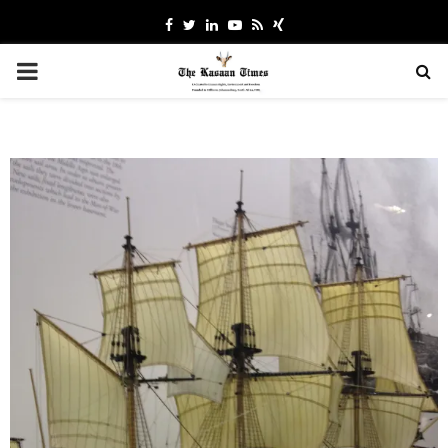
Facebook
Twitter
Linkedin
Youtube
Rss
Xing
PRIMARY
MENU