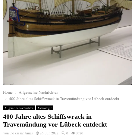
Home
Allgemeine Nachrichten
400 Jahre altes Schiffswrack in Travemündung vor Lübeck entdeckt
Allgemeine Nachrichten
Archäologie
400 Jahre altes Schiffswrack in
Travemündung vor Lübeck entdeckt
von
the kasaan times
26. Juli 2022
0
3520