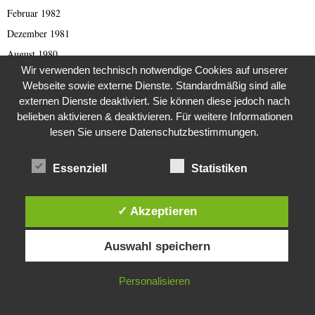
Februar 1982
Dezember 1981
August 1980
Wir verwenden technisch notwendige Cookies auf unserer
Webseite sowie externe Dienste. Standardmäßig sind alle
externen Dienste deaktiviert. Sie können diese jedoch nach
KATEGORIEN
belieben aktivieren & deaktivieren. Für weitere Informationen
lesen Sie unsere Datenschutzbestimmungen.
1970erJahre
2000er Jahre
Essenziell
Statistiken
419 er Scam (deutsch)
419 Scam (English)
✓ Akzeptieren
Afghanistan
Diese Website verwendet Cookies. Durch die weitere Nutzung dieser
Auswahl speichern
Website stimmst du der Verwendung von Cookies zu.
Afrika
Allgemeine Nachrichten
IN ORDNUNG
Personalisieren
Animal Scam
Antarktis