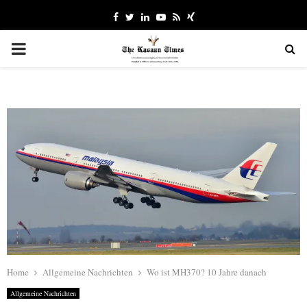
Facebook
Twitter
Linkedin
Youtube
Rss
Xing
PRIMARY
MENU
Home
Allgemeine Nachrichten
Wo ist MH370? 10 Jahre danach
Allgemeine Nachrichten