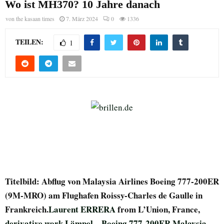
Wo ist MH370? 10 Jahre danach
von
the kasaan times
7. März 2024
0
1336
TEILEN:
1
Titelbild: Abflug von Malaysia Airlines Boeing 777-200ER
(9M-MRO) am Flughafen Roissy-Charles de Gaulle in
Frankreich.
Laurent ERRERA
from L’Union, France,
derivative work
Lämpel
–
Boeing 777-200ER Malaysia