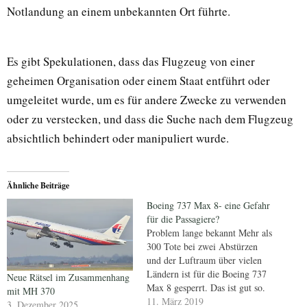
Notlandung an einem unbekannten Ort führte.
Es gibt Spekulationen, dass das Flugzeug von einer
geheimen Organisation oder einem Staat entführt oder
umgeleitet wurde, um es für andere Zwecke zu verwenden
oder zu verstecken, und dass die Suche nach dem Flugzeug
absichtlich behindert oder manipuliert wurde.
Ähnliche Beiträge
Boeing 737 Max 8- eine Gefahr
für die Passagiere?
Problem lange bekannt Mehr als
300 Tote bei zwei Abstürzen
und der Luftraum über vielen
Ländern ist für die Boeing 737
Neue Rätsel im Zusammenhang
Max 8 gesperrt. Das ist gut so.
mit MH 370
Den Konkurenten Airbus kann
11. März 2019
3. Dezember 2025