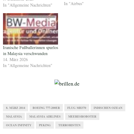
die Sperre wirtschaftlich
In "Airbus"
In "Allgemeine Nachrichten"
gesehen nur erfreuen. Die
Quälität bei Boeing lässt seit
Jahren nach. Der Preisdruck auf
dem…
Iranische Fußballerinnen spurlos
in Malaysia verschwunden
14. März 2026
In "Allgemeine Nachrichten"
8. MÄRZ 2014
BOEING 777-200ER
FLUG MH370
INDISCHEN OZEAN
MALAYSIA
MALAYSIA AIRLINES
MEERESROBOTER
OCEAN INFINITY
PEKING
TERRORISTEN