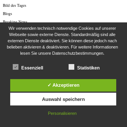
Bild des Tages
Blogs
Breaking News
Wir verwenden technisch notwendige Cookies auf unserer
Brexit
Webseite sowie externe Dienste. Standardmäßig sind alle
Bücher
externen Dienste deaktiviert. Sie können diese jedoch nach
Bundestagswahl 2021
belieben aktivieren & deaktivieren. Für weitere Informationen
lesen Sie unsere Datenschutzbestimmungen.
Business
Business & Wirtschaft
Essenziell
Statistiken
Catastrophe Scam
China
✓ Akzeptieren
China Presse
Diese Website verwendet Cookies. Durch die weitere Nutzung dieser
Cold Case
Auswahl speichern
Website stimmst du der Verwendung von Cookies zu.
Cold Case
Corona Kriminelle
IN ORDNUNG
Personalisieren
Covid-19