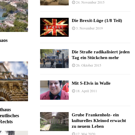
24. November 2015
Die Brexit-Lüge (1/8 Teil)
3. November 2019
haos
Die Straße radikalisiert jeden
Tag ein Stückchen mehr
26. Oktober 2015
Mit S-Elvis in Walle
18. April 2011
thaus
Grube Frankenholz- ein
eutlisches
kulturelles Kleinod erwacht
Rechts
zu neuem Leben
17. Mai 2020