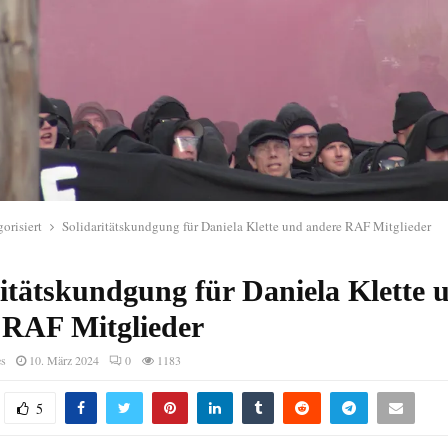
orisiert
Solidaritätskundgung für Daniela Klette und andere RAF Mitglieder
ritätskundgung für Daniela Klette 
 RAF Mitglieder
es
10. März 2024
0
1183
5