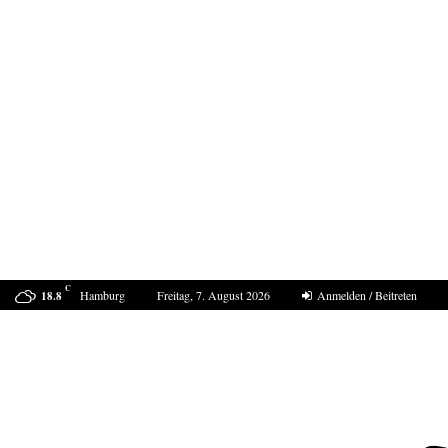
C
Hamburg
Freitag, 7. August 2026
Anmelden / Beitreten
18.8
Bestell-Scam – eine neue Masche