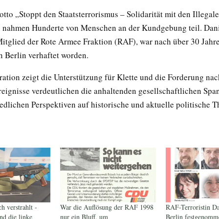
tto „Stoppt den Staatsterrorismus – Solidarität mit den Illegal
nahmen Hunderte von Menschen an der Kundgebung teil. Danie
itglied der Rote Armee Fraktion (RAF), war nach über 30 Jahr
n Berlin verhaftet worden.
ation zeigt die Unterstützung für Klette und die Forderung nach
Ereignisse verdeutlichen die anhaltenden gesellschaftlichen Sp
iedlichen Perspektiven auf historische und aktuelle politische 
h verstrahlt -
War die Auflösung der RAF 1998
RAF-Terroristin Da
nd die linke
nur ein Bluff, um
Berlin festgenomm