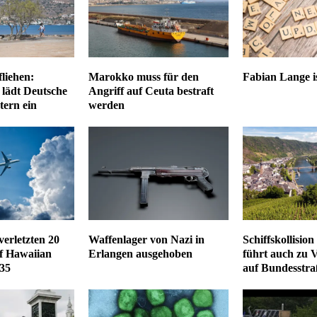
fliehen:
Marokko muss für den
Fabian Lange is
 lädt Deutsche
Angriff auf Ceuta bestraft
ern ein
werden
erletzten 20
Waffenlager von Nazi in
Schiffskollisio
uf Hawaiian
Erlangen ausgehoben
führt auch zu 
 35
auf Bundesstra