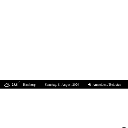
C
Hamburg
Samstag, 8. August 2026
Anmelden / Beitreten
23.8
Mordfall Weimar- 40 Jahre und kein Ende