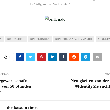
In "Allgemeine Nachrichten"
Z
SCHIESSEREI
SINDELFINGEN
SONDEREINSATZKOMMANDO
VERLETZ
1
EITRAG
NÄC
rgewerkschaft:
Neuigkeiten von der
s von 50 Stunden
#IdentifyMe such
t
the kasaan times