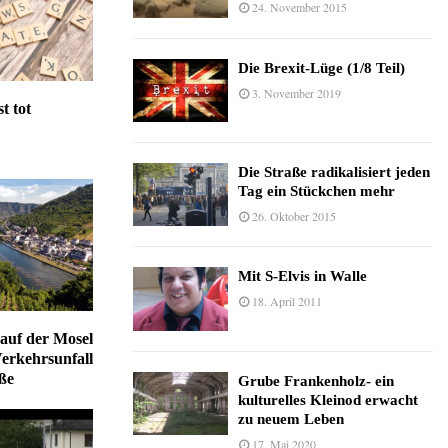
24. November 2015
Die Brexit-Lüge (1/8 Teil)
3. November 2019
t tot
Die Straße radikalisiert jeden
Tag ein Stückchen mehr
26. Oktober 2015
Mit S-Elvis in Walle
18. April 2011
n auf der Mosel
Verkehrsunfall
ße
Grube Frankenholz- ein
kulturelles Kleinod erwacht
zu neuem Leben
17. Mai 2020