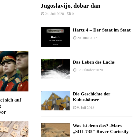
Jugoslavijo, dobar dan
24. Juli 2020
0
Hartz 4 – Der Staat im Staat
20. Juni 2017
Das Leben des Lachs
12. Oktober 2020
Die Geschichte der
et sich auf
Kubushäuser
e
9. Juli 2018
vor
Was ist denn das? -Mars
„SOL 735“ Rover Curiosity