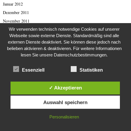
Januar 2012
Dezember 2011
November 2011
Wir verwenden technisch notwendige Cookies auf unserer
April 2011
Webseite sowie externe Dienste. Standardmäßig sind alle
März 2011
externen Dienste deaktiviert. Sie können diese jedoch nach
Februar 2011
belieben aktivieren & deaktivieren. Für weitere Informationen
Januar 2011
lesen Sie unsere Datenschutzbestimmungen.
Oktober 2010
Essenziell
Statistiken
August 2010
Juli 2010
✓ Akzeptieren
Dezember 2009
Diese Website verwendet Cookies. Durch die weitere Nutzung dieser
August 2009
Auswahl speichern
Website stimmst du der Verwendung von Cookies zu.
März 2009
September 2001
IN ORDNUNG
Personalisieren
Oktober 1998