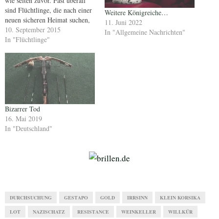
wie selten zuvor. Fast überall
sind Flüchtlinge, die nach einer
Weitere Königreiche…
neuen sicheren Heimat suchen,
11. Juni 2022
regelrecht begehren. Ungarn
10. September 2015
In "Allgemeine Nachrichten"
und der seltsam nationalistische
In "Flüchtlinge"
Victor Orban, der unlängst die
Todesstrafe forderte, setzt die
EU einer weiteren humanitären
Katastrophe aus. Macht um
jeden Preis, ohne…
Bizarrer Tod
16. Mai 2019
In "Deutschland"
DURCHSUCHUNG
GESTAPO
GOLD
IRRSINN
KLEIN KORSIKA
LOT
NAZISCHATZ
RESISTANCE
WEINKELLER
WILLKÜR