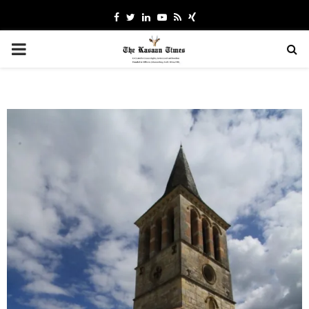
Facebook
Twitter
Linkedin
Youtube
Rss
Xing
PRIMARY
MENU